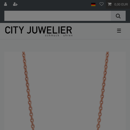
0,00 EUR
☰