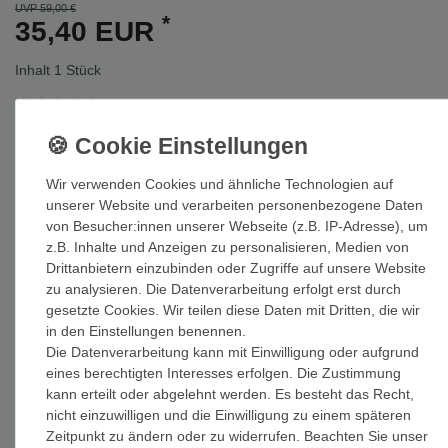
UVP 59,00 €
*
35,40 EUR
Inhalt
1
Stück
Auf Lager: Auslieferung innerhalb von 1-3 Tagen nach Zahlungseing
Wir verwenden Cookies und ähnliche Technologien auf
In den Warenkorb
unserer Website und verarbeiten personenbezogene Daten
von Besucher:innen unserer Webseite (z.B. IP-Adresse), um
z.B. Inhalte und Anzeigen zu personalisieren, Medien von
Drittanbietern einzubinden oder Zugriffe auf unsere Website
zu analysieren. Die Datenverarbeitung erfolgt erst durch
gesetzte Cookies. Wir teilen diese Daten mit Dritten, die wir
Wunschliste
in den Einstellungen benennen.
Die Datenverarbeitung kann mit Einwilligung oder aufgrund
* inkl. ges. MwSt. zzgl.
Versandkosten
eines berechtigten Interesses erfolgen. Die Zustimmung
kann erteilt oder abgelehnt werden. Es besteht das Recht,
nicht einzuwilligen und die Einwilligung zu einem späteren
Zeitpunkt zu ändern oder zu widerrufen. Beachten Sie unser