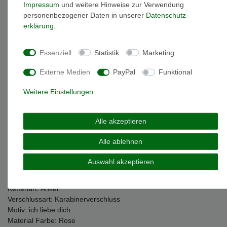
Impressum
und weitere Hinweise zur Verwendung
Beschreibung
personenbezogener Daten in unserer
Daten­schutz­
erklärung
.
Weitere Details
Essenziell
Statistik
Marketing
Externe Medien
PayPal
Funktional
EU-Responsible Person
Weitere Einstellungen
Marke: Julie Julsen
Artikelnummer: JJNE0710.2
Alle akzeptieren
Material: Sterling-Silber 925
Oberfläche: mattiert & glänzend
Alle ablehnen
Kettenlänge: 42 cm
minimale Kettenlänge: 38 cm ( die Kettenlänge kann auf diesen
Auswahl akzeptieren
Wert verkleinert werden )
Gewicht: 2,8 gramm
Kettenart: Anker
Verschlussart: Karabinerverschluss
Motiv: ich liebe dich
Material Farbe: Rose