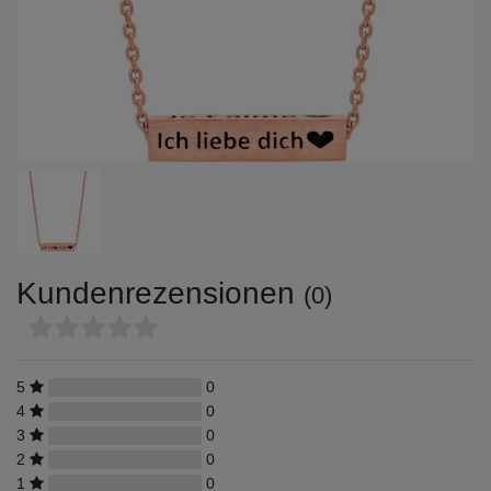
Kundenrezensionen
(0)
5
0
4
0
3
0
2
0
1
0