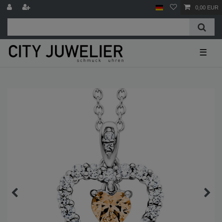
0,00 EUR
☰