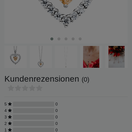
Kundenrezensionen
(0)
5
0
4
0
3
0
2
0
1
0