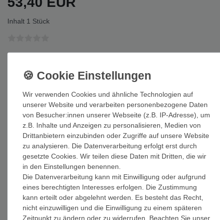
53,40 EUR
Inhalt
1
Stück
Auf Lager: Auslieferung innerhalb von 1-3 Tagen nach Zahlungseing
In den Warenkorb
Wir verwenden Cookies und ähnliche Technologien auf
unserer Website und verarbeiten personenbezogene Daten
von Besucher:innen unserer Webseite (z.B. IP-Adresse), um
z.B. Inhalte und Anzeigen zu personalisieren, Medien von
Drittanbietern einzubinden oder Zugriffe auf unsere Website
Wunschliste
zu analysieren. Die Datenverarbeitung erfolgt erst durch
gesetzte Cookies. Wir teilen diese Daten mit Dritten, die wir
in den Einstellungen benennen.
* inkl. ges. MwSt. zzgl.
Versandkosten
Die Datenverarbeitung kann mit Einwilligung oder aufgrund
eines berechtigten Interesses erfolgen. Die Zustimmung
kann erteilt oder abgelehnt werden. Es besteht das Recht,
nicht einzuwilligen und die Einwilligung zu einem späteren
Zeitpunkt zu ändern oder zu widerrufen. Beachten Sie unser
Beschreibung