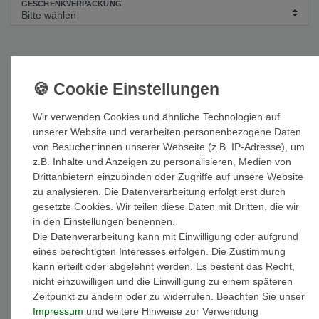
GESCHENKVERPACKUNG
UVP 149,00 €
*
89,40 EUR
Inhalt
1
Stück
Wir verwenden Cookies und ähnliche Technologien auf
unserer Website und verarbeiten personenbezogene Daten
von Besucher:innen unserer Webseite (z.B. IP-Adresse), um
z.B. Inhalte und Anzeigen zu personalisieren, Medien von
Auf Lager: Auslieferung innerhalb von 1-3 Tagen nach Zahlungseing
Drittanbietern einzubinden oder Zugriffe auf unsere Website
zu analysieren. Die Datenverarbeitung erfolgt erst durch
In den Warenkorb
gesetzte Cookies. Wir teilen diese Daten mit Dritten, die wir
in den Einstellungen benennen.
Die Datenverarbeitung kann mit Einwilligung oder aufgrund
eines berechtigten Interesses erfolgen. Die Zustimmung
kann erteilt oder abgelehnt werden. Es besteht das Recht,
nicht einzuwilligen und die Einwilligung zu einem späteren
Wunschliste
Zeitpunkt zu ändern oder zu widerrufen. Beachten Sie unser
Impressum
und weitere Hinweise zur Verwendung