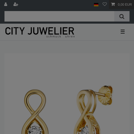
0,00 EUR
☰