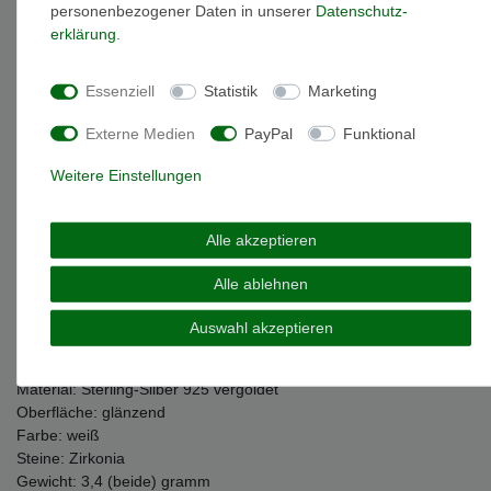
* inkl. ges. MwSt. zzgl.
personenbezogener Daten in unserer
Versandkosten
Daten­schutz­
erklärung
.
Essenziell
Statistik
Marketing
Beschreibung
Externe Medien
PayPal
Funktional
Weitere Einstellungen
Weitere Details
Alle akzeptieren
EU-Responsible Person
Alle ablehnen
Marke: Julie Julsen
Auswahl akzeptieren
Artikelnummer: JJDER01131.3
Modellname: Dancing Stone
Material: Sterling-Silber 925 vergoldet
Oberfläche: glänzend
Farbe: weiß
Steine: Zirkonia
Gewicht: 3,4 (beide) gramm