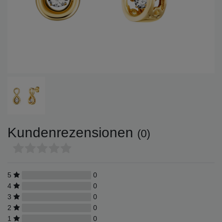
Kundenrezensionen
(0)
5
0
4
0
3
0
2
0
1
0