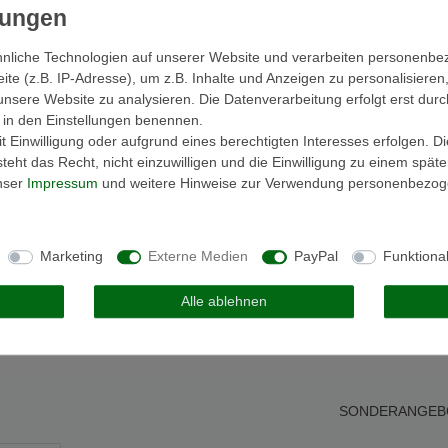
nliche Technologien auf unserer Website und verarbeiten personenb
e (z.B. IP-Adresse), um z.B. Inhalte und Anzeigen zu personalisieren
unsere Website zu analysieren. Die Datenverarbeitung erfolgt erst durc
ir in den Einstellungen benennen.
 Einwilligung oder aufgrund eines berechtigten Interesses erfolgen. D
eht das Recht, nicht einzuwilligen und die Einwilligung zu einem spät
unser
Impressum
und weitere Hinweise zur Verwendung personenbezog
Melden Sie sich an, um eine
Kundenrezension zu verfassen.
Marketing
Externe Medien
PayPal
Funktiona
Anmelden
Alle ablehnen
SONDERANGEB