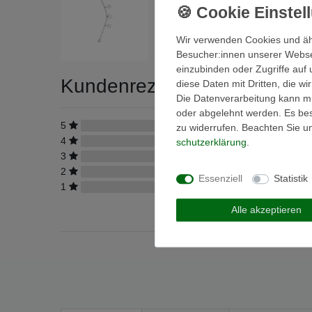
Wir verwenden Cookies und äh
Besucher:innen unserer Webseit
einzubinden oder Zugriffe auf 
Kundenrezensionen
diese Daten mit Dritten, die w
(0)
Die Datenverarbeitung kann mit
oder abgelehnt werden. Es best
5
0
zu widerrufen. Beachten Sie 
4
0
schutz­erklärung
.
3
0
2
0
Essenziell
Statistik
1
0
Alle akzeptieren