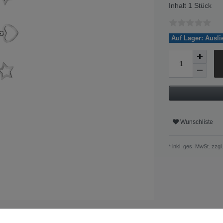
Inhalt
1
Stück
Auf Lager: Ausl
Wunschliste
* inkl. ges. MwSt. zzgl.