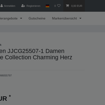
Anmelden
Registrieren
0
0,00 EUR
derangebote
Gutscheine
Markenübersicht
ck
lsen JJCG25507-1 Damen
e Collection Charming Herz
098055797
*
EUR