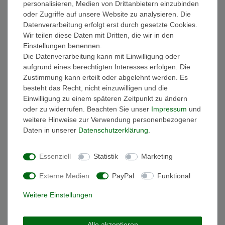
personalisieren, Medien von Drittanbietern einzubinden
FAQ Funkuhren
oder Zugriffe auf unsere Website zu analysieren. Die
Wasserdichtheit
Datenverarbeitung erfolgt erst durch gesetzte Cookies.
Geschenkverpackung
Wir teilen diese Daten mit Dritten, die wir in den
Batterieentsorgung
Einstellungen benennen.
Zahlung
Die Datenverarbeitung kann mit Einwilligung oder
Versand
aufgrund eines berechtigten Interesses erfolgen. Die
Zustimmung kann erteilt oder abgelehnt werden. Es
Sicher und Bequem bezahlen
besteht das Recht, nicht einzuwilligen und die
Einwilligung zu einem späteren Zeitpunkt zu ändern
oder zu widerrufen. Beachten Sie unser
Impressum
und
weitere Hinweise zur Verwendung personenbezogener
Daten in unserer
Daten­schutz­erklärung
.
Essenziell
Statistik
Marketing
Schneller und sicherer Versand
Externe Medien
PayPal
Funktional
Weitere Einstellungen
Alle akzeptieren