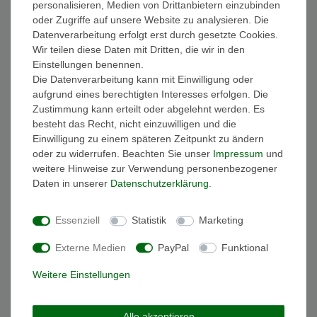
personalisieren, Medien von Drittanbietern einzubinden
FAQ Funkuhren
oder Zugriffe auf unsere Website zu analysieren. Die
Wasserdichtheit
Datenverarbeitung erfolgt erst durch gesetzte Cookies.
Geschenkverpackung
Wir teilen diese Daten mit Dritten, die wir in den
Batterieentsorgung
Einstellungen benennen.
Zahlung
Die Datenverarbeitung kann mit Einwilligung oder
Versand
aufgrund eines berechtigten Interesses erfolgen. Die
Zustimmung kann erteilt oder abgelehnt werden. Es
Sicher und Bequem bezahlen
besteht das Recht, nicht einzuwilligen und die
Einwilligung zu einem späteren Zeitpunkt zu ändern
oder zu widerrufen. Beachten Sie unser
Impressum
und
weitere Hinweise zur Verwendung personenbezogener
Daten in unserer
Daten­schutz­erklärung
.
Essenziell
Statistik
Marketing
Schneller und sicherer Versand
Externe Medien
PayPal
Funktional
Weitere Einstellungen
Alle akzeptieren