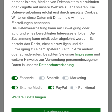
personalisieren, Medien von Drittanbietern einzubinden
FAQ Funkuhren
oder Zugriffe auf unsere Website zu analysieren. Die
Wasserdichtheit
Datenverarbeitung erfolgt erst durch gesetzte Cookies.
Geschenkverpackung
Wir teilen diese Daten mit Dritten, die wir in den
Batterieentsorgung
Einstellungen benennen.
Zahlung
Die Datenverarbeitung kann mit Einwilligung oder
Versand
aufgrund eines berechtigten Interesses erfolgen. Die
Zustimmung kann erteilt oder abgelehnt werden. Es
Sicher und Bequem bezahlen
besteht das Recht, nicht einzuwilligen und die
Einwilligung zu einem späteren Zeitpunkt zu ändern
oder zu widerrufen. Beachten Sie unser
Impressum
und
weitere Hinweise zur Verwendung personenbezogener
Daten in unserer
Daten­schutz­erklärung
.
Essenziell
Statistik
Marketing
Schneller und sicherer Versand
Externe Medien
PayPal
Funktional
Weitere Einstellungen
Alle akzeptieren