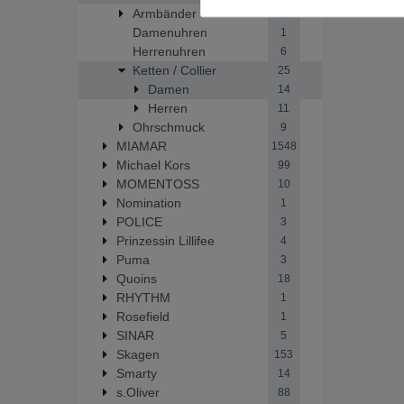
Armbänder
69
Damenuhren
1
Herrenuhren
6
Ketten / Collier
25
Damen
14
Herren
11
Ohrschmuck
9
MIAMAR
1548
Michael Kors
99
MOMENTOSS
10
Nomination
1
POLICE
3
Prinzessin Lillifee
4
Puma
3
Quoins
18
RHYTHM
1
Rosefield
1
SINAR
5
Skagen
153
Smarty
14
s.Oliver
88