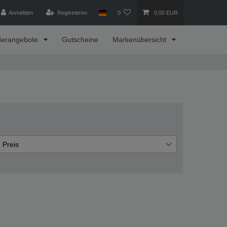
Anmelden
Registrieren
0
0,00 EUR
derangebote
Gutscheine
Markenübersicht
Preis
€
€
―
Übernehmen