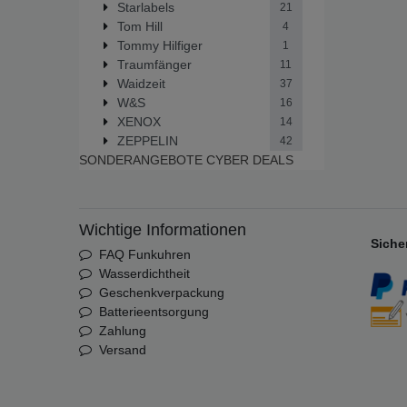
Starlabels
21
Tom Hill
4
Tommy Hilfiger
1
Traumfänger
11
Waidzeit
37
W&S
16
XENOX
14
ZEPPELIN
42
SONDERANGEBOTE
CYBER DEALS
Wichtige Informationen
Siche
FAQ Funkuhren
Wasserdichtheit
Geschenkverpackung
Batterieentsorgung
Zahlung
Versand