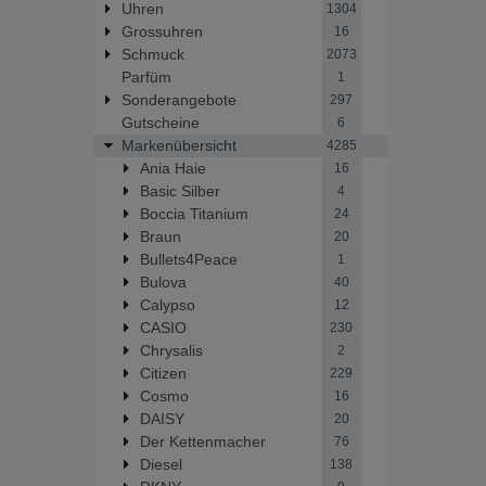
Uhren
1304
Grossuhren
16
Schmuck
2073
Parfüm
1
Sonderangebote
297
Gutscheine
6
Markenübersicht
4285
Ania Haie
16
Basic Silber
4
Boccia Titanium
24
Braun
20
Bullets4Peace
1
Bulova
40
Calypso
12
CASIO
230
Chrysalis
2
Citizen
229
Cosmo
16
DAISY
20
Der Kettenmacher
76
Diesel
138