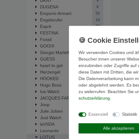
DKNY
9
DUGENA
6
Emporio Armani
52
Engelsrufer
14
Esprit
37
FESTINA
292
Fossil
448
GOOIX
1
Wir verwenden Cookies und äh
Giorgio Martello
33
Besucher:innen unserer Webseit
GUESS
62
einzubinden oder Zugriffe auf 
heart to get
19
diese Daten mit Dritten, die w
Herzengel
14
Die Datenverarbeitung kann mit
HOOKED
5
oder abgelehnt werden. Es best
Hugo Boss
1
zu widerrufen. Beachten Sie 
Ice-Watch
1
schutz­erklärung
.
JACQUES FAREL
6
Joop
2
Julie Julsen
137
Essenziell
Statistik
Just Watch
2
laVIIDA
17
Alle akzeptieren
Leonardo
88
LOTUS
110