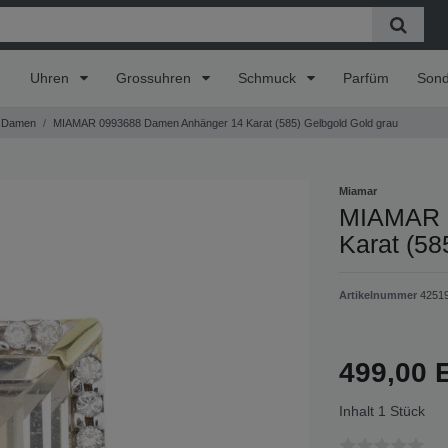
Uhren
Grossuhren
Schmuck
Parfüm
Son
Damen
MIAMAR 0993688 Damen Anhänger 14 Karat (585) Gelbgold Gold grau
Miamar
MIAMAR 
Karat (58
Artikelnummer
4251
499,00
Inhalt
1
Stück