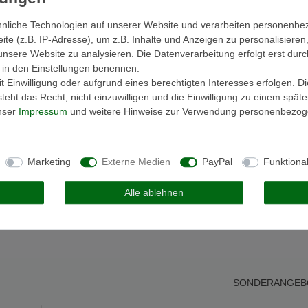
nliche Technologien auf unserer Website und verarbeiten personenb
e (z.B. IP-Adresse), um z.B. Inhalte und Anzeigen zu personalisieren
unsere Website zu analysieren. Die Datenverarbeitung erfolgt erst durc
ir in den Einstellungen benennen.
 Einwilligung oder aufgrund eines berechtigten Interesses erfolgen. D
eht das Recht, nicht einzuwilligen und die Einwilligung zu einem spät
unser
Impressum
und weitere Hinweise zur Verwendung personenbezog
Melden Sie sich an, um eine
Kundenrezension zu verfassen.
Marketing
Externe Medien
PayPal
Funktiona
Anmelden
Alle ablehnen
SONDERANGEB