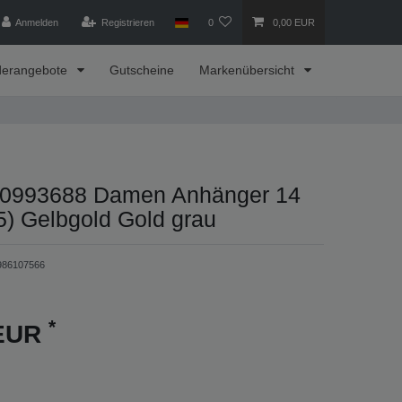
Anmelden
Registrieren
0
0,00 EUR
derangebote
Gutscheine
Markenübersicht
0993688 Damen Anhänger 14
5) Gelbgold Gold grau
986107566
*
 EUR