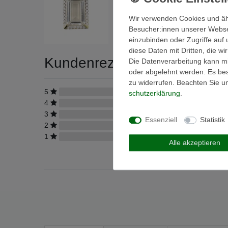
Wir verwenden Cookies und äh
Besucher:innen unserer Webseit
einzubinden oder Zugriffe auf 
diese Daten mit Dritten, die w
Kundenrezensionen
Die Datenverarbeitung kann mit
(0)
oder abgelehnt werden. Es best
zu widerrufen. Beachten Sie 
5
0
schutz­erklärung
.
4
0
3
0
Essenziell
Statistik
2
0
1
0
Alle akzeptieren