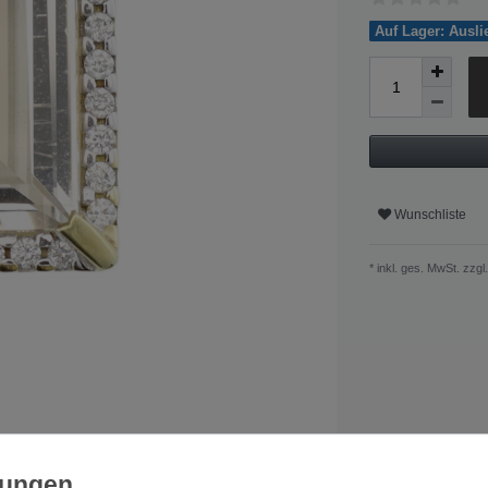
Auf Lager: Ausl
Wunschliste
* inkl. ges. MwSt. zzgl.