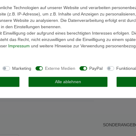
nliche Technologien auf unserer Website und verarbeiten personenb
e (z.B. IP-Adresse), um z.B. Inhalte und Anzeigen zu personalisieren
unsere Website zu analysieren. Die Datenverarbeitung erfolgt erst durc
ir in den Einstellungen benennen.
 Einwilligung oder aufgrund eines berechtigten Interesses erfolgen. D
eht das Recht, nicht einzuwilligen und die Einwilligung zu einem spät
unser
Impressum
und weitere Hinweise zur Verwendung personenbezog
Melden Sie sich an, um eine
Kundenrezension zu verfassen.
Marketing
Externe Medien
PayPal
Funktiona
Anmelden
Alle ablehnen
SONDERANGEB