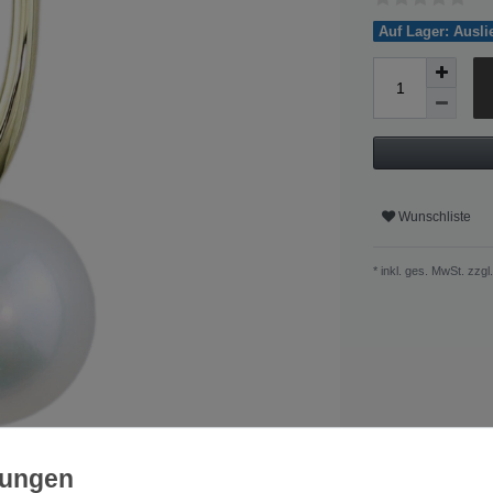
Auf Lager: Ausl
Wunschliste
* inkl. ges. MwSt. zzgl.