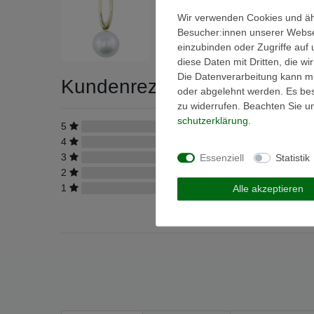
Wir verwenden Cookies und äh
Besucher:innen unserer Webseit
einzubinden oder Zugriffe auf 
diese Daten mit Dritten, die w
Die Datenverarbeitung kann mit
Kundenrezensionen
(0)
oder abgelehnt werden. Es best
zu widerrufen. Beachten Sie 
schutz­erklärung
.
5
0
4
0
3
0
Essenziell
Statistik
2
0
1
0
Alle akzeptieren