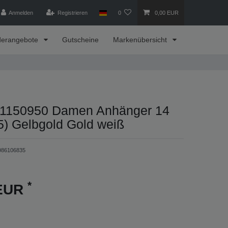
Anmelden
Registrieren
0
0,00 EUR
derangebote
Gutscheine
Markenübersicht
1150950 Damen Anhänger 14
5) Gelbgold Gold weiß
986106835
*
 EUR