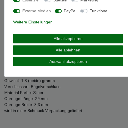
Weitere Details
Externe Medien
PayPal
Funktional
Weitere Einstellungen
EU-Responsible Person
Alle akzeptieren
Marke: MIAMAR
Alle ablehnen
Artikelnummer: 1013643
Material: 14 Karat (585) Weißgold
Auswahl akzeptieren
Oberfläche: mattiert & glänzend
Farbe: weiß
Steine: Zirkonia
Gewicht: 1,8 (beide) gramm
Verschlussart: Bügelverschluss
Material Farbe: Silber
Ohrringe Länge: 29 mm
Ohrringe Breite: 3,3 mm
wird in einer Schmuck Verpackung geliefert