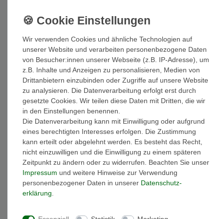
Inhalt
1
Stück
Wir verwenden Cookies und ähnliche Technologien auf
unserer Website und verarbeiten personenbezogene Daten
Auf Lager: Auslieferung innerhalb von 1-3 Tagen nach Zahlungseing
von Besucher:innen unserer Webseite (z.B. IP-Adresse), um
z.B. Inhalte und Anzeigen zu personalisieren, Medien von
In den Warenkorb
Drittanbietern einzubinden oder Zugriffe auf unsere Website
zu analysieren. Die Datenverarbeitung erfolgt erst durch
gesetzte Cookies. Wir teilen diese Daten mit Dritten, die wir
in den Einstellungen benennen.
Die Datenverarbeitung kann mit Einwilligung oder aufgrund
eines berechtigten Interesses erfolgen. Die Zustimmung
Wunschliste
kann erteilt oder abgelehnt werden. Es besteht das Recht,
nicht einzuwilligen und die Einwilligung zu einem späteren
* inkl. ges. MwSt. zzgl.
Versandkosten
Zeitpunkt zu ändern oder zu widerrufen. Beachten Sie unser
Impressum
und weitere Hinweise zur Verwendung
personenbezogener Daten in unserer
Daten­schutz­
erklärung
.
Beschreibung
Essenziell
Statistik
Marketing