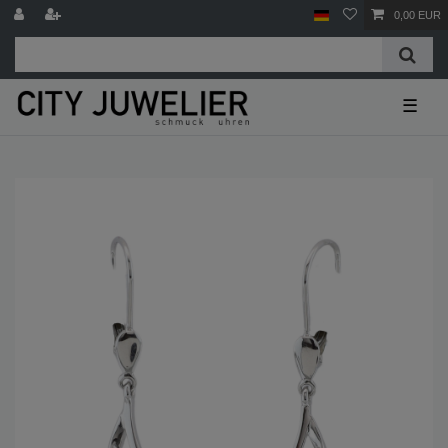
0,00 EUR
☰