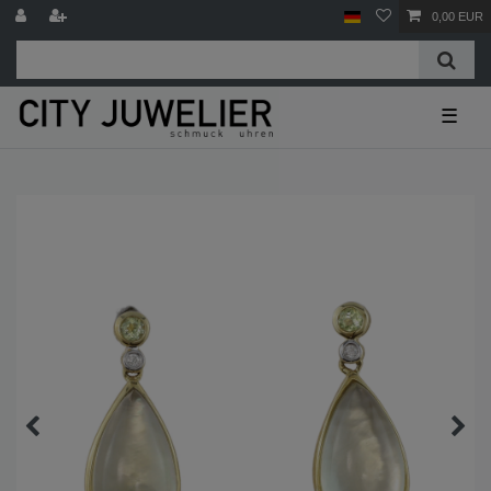
0,00 EUR
☰