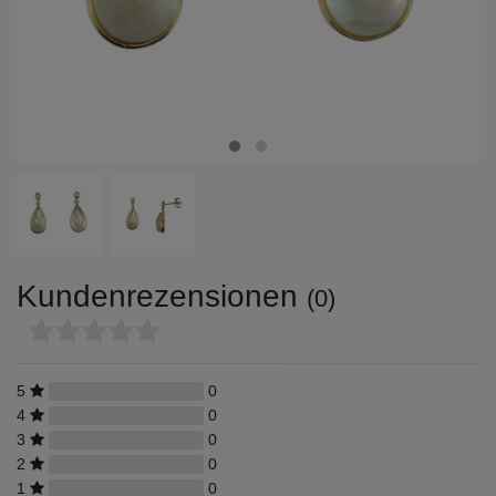
Kundenrezensionen
(0)
5
0
4
0
3
0
2
0
1
0