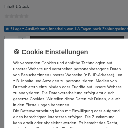
Inhalt
1
Stück
Auf Lager: Auslieferung innerhalb von 1-3 Tagen nach Zahlungseing
In den Warenkorb
Wir verwenden Cookies und ähnliche Technologien auf
unserer Website und verarbeiten personenbezogene Daten
von Besucher:innen unserer Webseite (z.B. IP-Adresse), um
Wunschliste
z.B. Inhalte und Anzeigen zu personalisieren, Medien von
Drittanbietern einzubinden oder Zugriffe auf unsere Website
* inkl. ges. MwSt. zzgl.
Versandkosten
zu analysieren. Die Datenverarbeitung erfolgt erst durch
gesetzte Cookies. Wir teilen diese Daten mit Dritten, die wir
in den Einstellungen benennen.
Die Datenverarbeitung kann mit Einwilligung oder aufgrund
eines berechtigten Interesses erfolgen. Die Zustimmung
Beschreibung
kann erteilt oder abgelehnt werden. Es besteht das Recht,