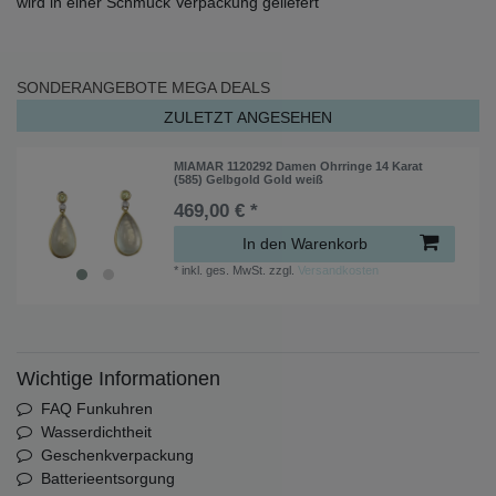
wird in einer Schmuck Verpackung geliefert
SONDERANGEBOTE
MEGA DEALS
ZULETZT ANGESEHEN
MIAMAR 1120292 Damen Ohrringe 14 Karat
(585) Gelbgold Gold weiß
469,00 € *
In den Warenkorb
*
inkl. ges. MwSt.
zzgl.
Versandkosten
Wichtige Informationen
FAQ Funkuhren
Wasserdichtheit
Geschenkverpackung
Batterieentsorgung