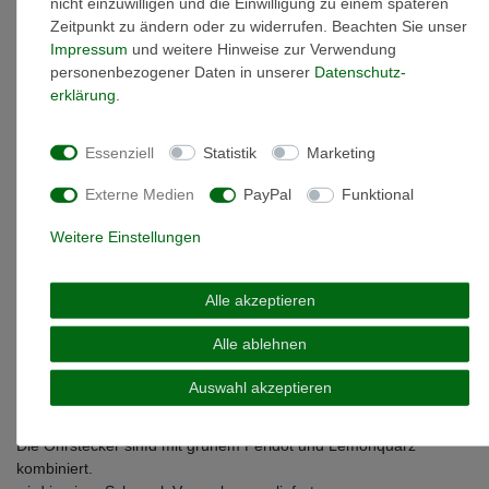
nicht einzuwilligen und die Einwilligung zu einem späteren
Zeitpunkt zu ändern oder zu widerrufen. Beachten Sie unser
Weitere Details
Impressum
und weitere Hinweise zur Verwendung
personenbezogener Daten in unserer
Daten­schutz­
erklärung
.
EU-Responsible Person
Essenziell
Statistik
Marketing
Marke: MIAMAR
Artikelnummer: 1120292
Externe Medien
PayPal
Funktional
Material: 14 Karat (585) Gelbgold
Weitere Einstellungen
Oberfläche: glänzend
Farbe: weiß
Steine: Brillant
Alle akzeptieren
Carat: 0,01 ct H/S
Gewicht: 2,9 (beide) gramm
Alle ablehnen
Verschlussart: Schuber
Material Farbe: Gold
Auswahl akzeptieren
Ohrringe Länge: 18,6 mm
Ohrringe Breite: 8,2 mm
Die Ohrstecker sinfd mit grünem Peridot und Lemonquarz
kombiniert.