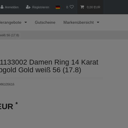
Anmelden
Registrieren
0
0,00 EUR
derangebote
Gutscheine
Markenübersicht
eiß 56 (17.8)
133002 Damen Ring 14 Karat
bgold Gold weiß 56 (17.8)
986105616
*
 EUR