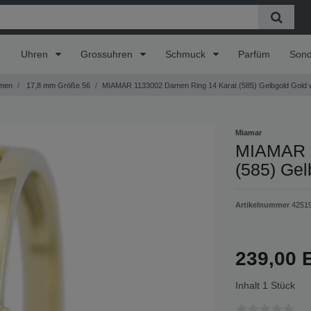
Uhren
Grossuhren
Schmuck
Parfüm
Son
men
17,8 mm Größe 56
MIAMAR 1133002 Damen Ring 14 Karat (585) Gelbgold Gold w
Miamar
MIAMAR 1
(585) Gel
Artikelnummer
4251
239,00
Inhalt
1
Stück