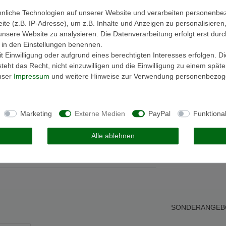
nliche Technologien auf unserer Website und verarbeiten personenb
e (z.B. IP-Adresse), um z.B. Inhalte und Anzeigen zu personalisieren
unsere Website zu analysieren. Die Datenverarbeitung erfolgt erst durc
ir in den Einstellungen benennen.
 Einwilligung oder aufgrund eines berechtigten Interesses erfolgen. D
eht das Recht, nicht einzuwilligen und die Einwilligung zu einem spät
unser
Impressum
und weitere Hinweise zur Verwendung personenbezog
Melden Sie sich an, um eine
Kundenrezension zu verfassen.
Marketing
Externe Medien
PayPal
Funktiona
Anmelden
Alle ablehnen
SONDERANGEB