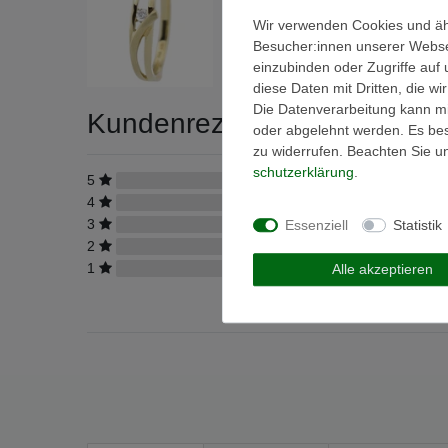
Wir verwenden Cookies und äh
Besucher:innen unserer Webseit
einzubinden oder Zugriffe auf 
diese Daten mit Dritten, die w
Die Datenverarbeitung kann mit
Kundenrezensionen
(0)
oder abgelehnt werden. Es best
zu widerrufen. Beachten Sie 
schutz­erklärung
.
5
0
4
0
3
0
Essenziell
Statistik
2
0
1
0
Alle akzeptieren