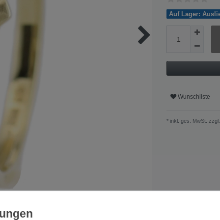
Auf Lager: Ausl
Wunschliste
* inkl. ges. MwSt. zzgl.