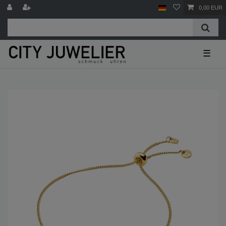
0,00 EUR
☰