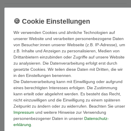
* inkl. ges. MwSt. zzgl.
Versandkosten
Wir verwenden Cookies und ähnliche Technologien auf
unserer Website und verarbeiten personenbezogene Daten
Beschreibung
von Besucher:innen unserer Webseite (z.B. IP-Adresse), um
z.B. Inhalte und Anzeigen zu personalisieren, Medien von
Drittanbietern einzubinden oder Zugriffe auf unsere Website
Weitere Details
zu analysieren. Die Datenverarbeitung erfolgt erst durch
gesetzte Cookies. Wir teilen diese Daten mit Dritten, die wir
in den Einstellungen benennen.
EU-Responsible Person
Die Datenverarbeitung kann mit Einwilligung oder aufgrund
eines berechtigten Interesses erfolgen. Die Zustimmung
Marke: Michael Kors
kann erteilt oder abgelehnt werden. Es besteht das Recht,
Artikelnummer: MKC1206AN710
nicht einzuwilligen und die Einwilligung zu einem späteren
Material: Sterling-Silber 925 vergoldet
Zeitpunkt zu ändern oder zu widerrufen. Beachten Sie unser
Oberfläche: glänzend
Impressum
und weitere Hinweise zur Verwendung
Armbandlänge: 20 cm
personenbezogener Daten in unserer
Daten­schutz­
Farbe: weiß
erklärung
.
Steine: Zirkonia