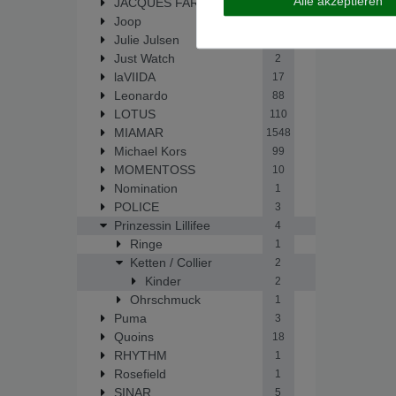
Alle akzeptieren
JACQUES FAREL
6
Joop
2
Julie Julsen
137
Just Watch
2
laVIIDA
17
Leonardo
88
LOTUS
110
MIAMAR
1548
Michael Kors
99
MOMENTOSS
10
Nomination
1
POLICE
3
Prinzessin Lillifee
4
Ringe
1
Ketten / Collier
2
Kinder
2
Ohrschmuck
1
Puma
3
Quoins
18
RHYTHM
1
Rosefield
1
SINAR
5