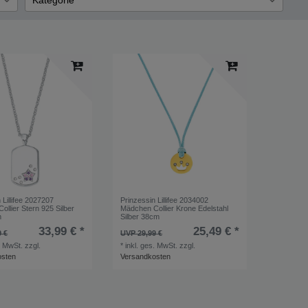
Kategorie
Collier
1
1
 Lillifee 2027207
Prinzessin Lillifee 2034002
llier Stern 925 Silber
Mädchen Collier Krone Edelstahl
m
Silber 38cm
33,99 € *
25,49 € *
9 €
UVP 29,99 €
. MwSt.
zzgl.
*
inkl. ges. MwSt.
zzgl.
osten
Versandkosten