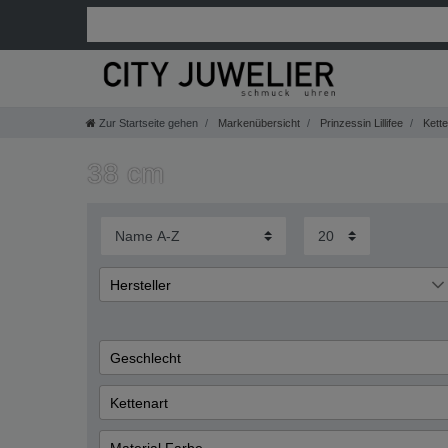
Zur Startseite gehen
Markenübersicht
Prinzessin Lillifee
Ketten
38 cm
Hersteller
Prinzessin Lillifee
2
Geschlecht
Mädchen
Kettenart
Anker