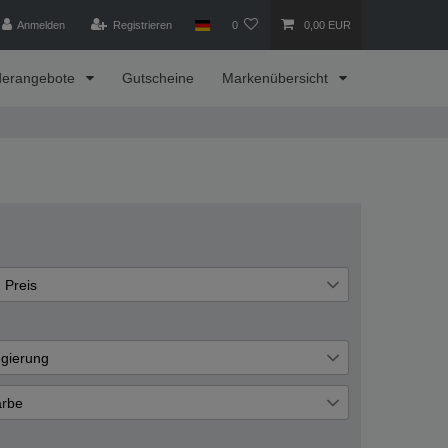
Anmelden
Registrieren
0
0,00 EUR
derangebote
Gutscheine
Markenübersicht
Preis
€
―
€
gierung
lber
Übernehmen
1
rbe
osa
1