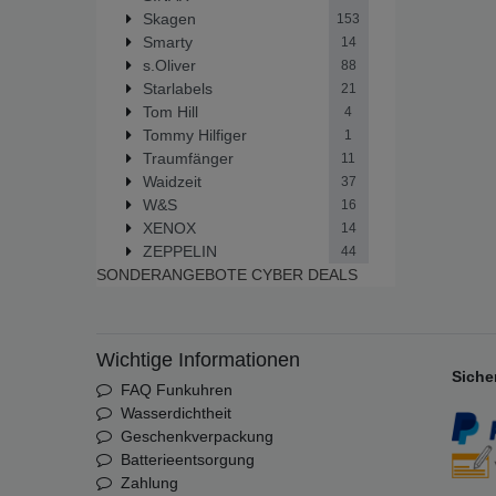
Skagen
153
Smarty
14
s.Oliver
88
Starlabels
21
Tom Hill
4
Tommy Hilfiger
1
Traumfänger
11
Waidzeit
37
W&S
16
XENOX
14
ZEPPELIN
44
SONDERANGEBOTE
CYBER DEALS
Wichtige Informationen
Siche
FAQ Funkuhren
Wasserdichtheit
Geschenkverpackung
Batterieentsorgung
Zahlung