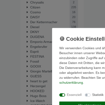
Chrysalis
2
Citizen
235
Cosmo
16
DAISY
20
Der Kettenmacher
76
Diesel
138
DKNY
9
DUGENA
6
Emporio Armani
53
Engelsrufer
14
Wir verwenden Cookies und äh
Esprit
37
Besucher:innen unserer Webseit
FESTINA
294
einzubinden oder Zugriffe auf 
Fossil
448
diese Daten mit Dritten, die w
GOOIX
1
Die Datenverarbeitung kann mit
Giorgio Martello
33
oder abgelehnt werden. Es best
GUESS
62
zu widerrufen. Beachten Sie 
heart to get
19
schutz­erklärung
.
Herzengel
14
HOOKED
5
Essenziell
Statistik
Hugo Boss
1
Ice-Watch
1