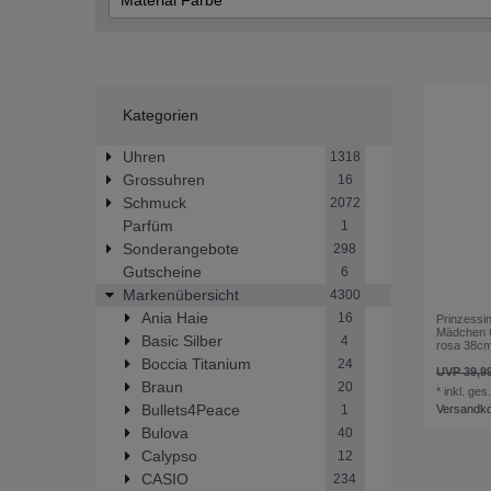
Material Farbe
Silber
Kategorien
Uhren
1318
Grossuhren
16
Schmuck
2072
Parfüm
1
Sonderangebote
298
Gutscheine
6
Markenübersicht
4300
Ania Haie
16
Prinzessin
Mädchen Co
Basic Silber
4
rosa 38c
Boccia Titanium
24
UVP 39,9
Braun
20
*
inkl. ges
Bullets4Peace
Versandk
1
Bulova
40
Calypso
12
CASIO
234