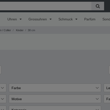
Uhren
Grossuhren
Schmuck
Parfüm
Son
 / Collier
Kinder
38 cm
Farbe
Le
Rosa
Si
1
1
Motive
Fa
Natur
R
1
1