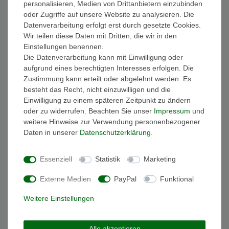
personalisieren, Medien von Drittanbietern einzubinden
FAQ Funkuhren
oder Zugriffe auf unsere Website zu analysieren. Die
Wasserdichtheit
Datenverarbeitung erfolgt erst durch gesetzte Cookies.
Geschenkverpackung
Wir teilen diese Daten mit Dritten, die wir in den
Batterieentsorgung
Einstellungen benennen.
Zahlung
Die Datenverarbeitung kann mit Einwilligung oder
Versand
aufgrund eines berechtigten Interesses erfolgen. Die
Zustimmung kann erteilt oder abgelehnt werden. Es
Sicher und Bequem bezahlen
besteht das Recht, nicht einzuwilligen und die
Einwilligung zu einem späteren Zeitpunkt zu ändern
oder zu widerrufen. Beachten Sie unser
Impressum
und
weitere Hinweise zur Verwendung personenbezogener
Daten in unserer
Daten­schutz­erklärung
.
Essenziell
Statistik
Marketing
Schneller und sicherer Versand
Externe Medien
PayPal
Funktional
Weitere Einstellungen
Alle akzeptieren