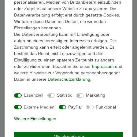
personalisieren, Medien von Drittanbietern einzubinden
FAQ Funkuhren
oder Zugriffe auf unsere Website zu analysieren. Die
Wasserdichtheit
Datenverarbeitung erfolgt erst durch gesetzte Cookies.
Geschenkverpackung
Wir teilen diese Daten mit Dritten, die wir in den
Batterieentsorgung
Einstellungen benennen.
Zahlung
Die Datenverarbeitung kann mit Einwilligung oder
Versand
aufgrund eines berechtigten Interesses erfolgen. Die
Zustimmung kann erteilt oder abgelehnt werden. Es
Sicher und Bequem bezahlen
besteht das Recht, nicht einzuwilligen und die
Einwilligung zu einem späteren Zeitpunkt zu ändern
oder zu widerrufen. Beachten Sie unser
Impressum
und
weitere Hinweise zur Verwendung personenbezogener
Daten in unserer
Daten­schutz­erklärung
.
Essenziell
Statistik
Marketing
Schneller und sicherer Versand
Externe Medien
PayPal
Funktional
Weitere Einstellungen
Alle akzeptieren