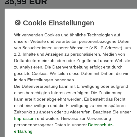
35,99 EUR
Inhalt
1
Stück
Wir verwenden Cookies und ähnliche Technologien auf
Auf Lager: Auslieferung innerhalb von 1-3 Tagen nach Zahlungseing
unserer Website und verarbeiten personenbezogene Daten
von Besucher:innen unserer Webseite (z.B. IP-Adresse), um
In den Warenkorb
z.B. Inhalte und Anzeigen zu personalisieren, Medien von
Drittanbietern einzubinden oder Zugriffe auf unsere Website
zu analysieren. Die Datenverarbeitung erfolgt erst durch
gesetzte Cookies. Wir teilen diese Daten mit Dritten, die wir
in den Einstellungen benennen.
Die Datenverarbeitung kann mit Einwilligung oder aufgrund
Wunschliste
eines berechtigten Interesses erfolgen. Die Zustimmung
kann erteilt oder abgelehnt werden. Es besteht das Recht,
* inkl. ges. MwSt. zzgl.
Versandkosten
nicht einzuwilligen und die Einwilligung zu einem späteren
Zeitpunkt zu ändern oder zu widerrufen. Beachten Sie unser
Impressum
und weitere Hinweise zur Verwendung
personenbezogener Daten in unserer
Daten­schutz­
erklärung
.
Beschreibung