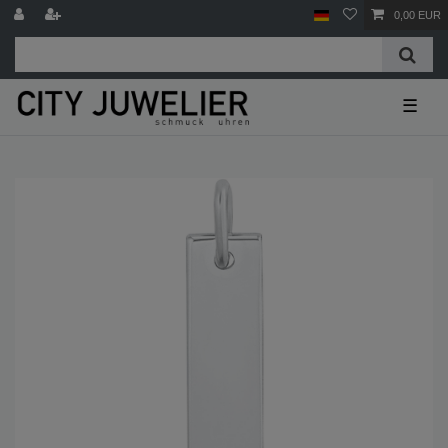
0,00 EUR
☰