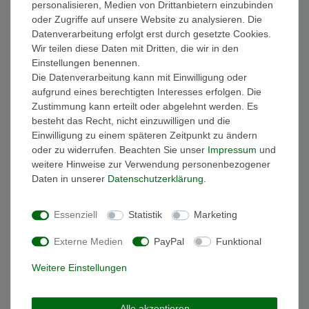
personalisieren, Medien von Drittanbietern einzubinden
FAQ Funkuhren
oder Zugriffe auf unsere Website zu analysieren. Die
Wasserdichtheit
Datenverarbeitung erfolgt erst durch gesetzte Cookies.
Geschenkverpackung
Wir teilen diese Daten mit Dritten, die wir in den
Batterieentsorgung
Einstellungen benennen.
Zahlung
Die Datenverarbeitung kann mit Einwilligung oder
Versand
aufgrund eines berechtigten Interesses erfolgen. Die
Zustimmung kann erteilt oder abgelehnt werden. Es
Sicher und Bequem bezahlen
besteht das Recht, nicht einzuwilligen und die
Einwilligung zu einem späteren Zeitpunkt zu ändern
oder zu widerrufen. Beachten Sie unser
Impressum
und
weitere Hinweise zur Verwendung personenbezogener
Daten in unserer
Daten­schutz­erklärung
.
Essenziell
Statistik
Marketing
Schneller und sicherer Versand
Externe Medien
PayPal
Funktional
Weitere Einstellungen
Alle akzeptieren