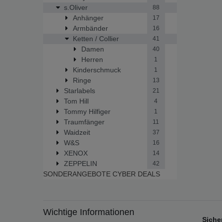
s.Oliver
88
Anhänger
17
Armbänder
16
Ketten / Collier
41
Damen
40
Herren
1
Kinderschmuck
1
Ringe
13
Starlabels
21
Tom Hill
4
Tommy Hilfiger
1
Traumfänger
11
Waidzeit
37
W&S
16
XENOX
14
ZEPPELIN
42
SONDERANGEBOTE
CYBER DEALS
Wichtige Informationen
Siche