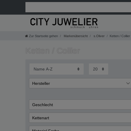
Zur Startseite gehen
Markenübersicht
s.Oliver
Ketten / Collier
Ketten / Collier
Hersteller
s.Oliver
41
Geschlecht
Damen
Kettenart
Anker