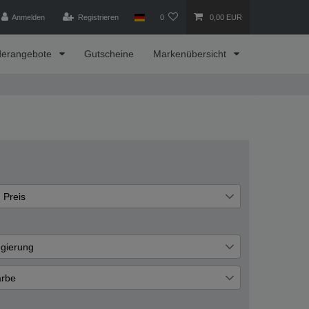
Anmelden
Registrieren
0
0,00 EUR
derangebote
Gutscheine
Markenübersicht
Preis
€
―
€
gierung
lber
Übernehmen
2
rbe
eiß
1