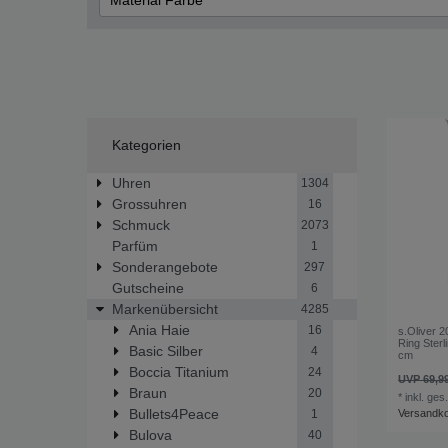
Material Farbe
Gold
Rose
Kategorien
Uhren
1304
Grossuhren
16
Schmuck
2073
Parfüm
1
Sonderangebote
297
Gutscheine
6
Markenübersicht
4285
Ania Haie
16
s.Oliver 
Ring Sterl
Basic Silber
4
cm
Boccia Titanium
24
UVP 69,9
Braun
20
*
inkl. ges
Bullets4Peace
Versandk
1
Bulova
40