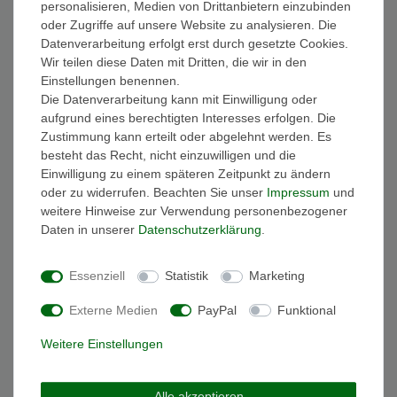
personalisieren, Medien von Drittanbietern einzubinden
FAQ Funkuhren
oder Zugriffe auf unsere Website zu analysieren. Die
Wasserdichtheit
Datenverarbeitung erfolgt erst durch gesetzte Cookies.
Geschenkverpackung
Wir teilen diese Daten mit Dritten, die wir in den
Batterieentsorgung
Einstellungen benennen.
Zahlung
Die Datenverarbeitung kann mit Einwilligung oder
Versand
aufgrund eines berechtigten Interesses erfolgen. Die
Zustimmung kann erteilt oder abgelehnt werden. Es
Sicher und Bequem bezahlen
besteht das Recht, nicht einzuwilligen und die
Einwilligung zu einem späteren Zeitpunkt zu ändern
oder zu widerrufen. Beachten Sie unser
Impressum
und
weitere Hinweise zur Verwendung personenbezogener
Daten in unserer
Daten­schutz­erklärung
.
Essenziell
Statistik
Marketing
Schneller und sicherer Versand
Externe Medien
PayPal
Funktional
Weitere Einstellungen
Alle akzeptieren