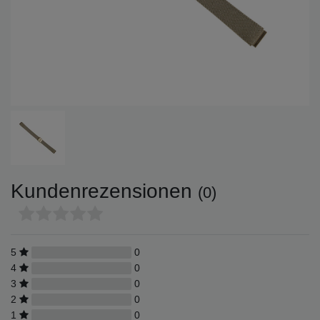
Kundenrezensionen
(0)
5
0
4
0
3
0
2
0
1
0