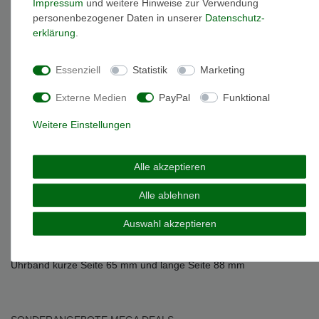
Impressum
und weitere Hinweise zur Verwendung
Beschreibung
personenbezogener Daten in unserer
Daten­schutz­
erklärung
.
Weitere Details
Essenziell
Statistik
Marketing
EU-Responsible Person
Externe Medien
PayPal
Funktional
Weitere Einstellungen
Marke: Skagen
Artikelnummer: LB-SKW2667
Uhrband: Edelstahl
Alle akzeptieren
Uhrbandbreite: 12 mm
Uhrbandfarbe: Silber
Alle ablehnen
Skagen Uhrband Edelstahl für das Modell SKW2667
Wechselarmband 12 mm Silber
Auswahl akzeptieren
Die Modellnummer ihrer Uhr finden sie am Gehäusedeckel
Im Lieferumfang enthalten sind zwei Federstege
Uhrband kurze Seite 65 mm und lange Seite 88 mm