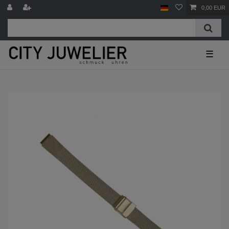
0,00 EUR
☰