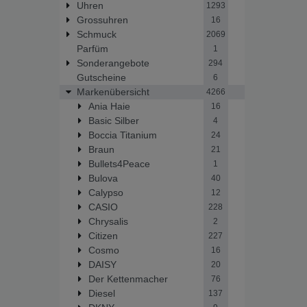
Uhren
1293
Grossuhren
16
Schmuck
2069
Parfüm
1
Sonderangebote
294
Gutscheine
6
Markenübersicht
4266
Ania Haie
16
Basic Silber
4
Boccia Titanium
24
Braun
21
Bullets4Peace
1
Bulova
40
Calypso
12
CASIO
228
Chrysalis
2
Citizen
227
Cosmo
16
DAISY
20
Der Kettenmacher
76
Diesel
137