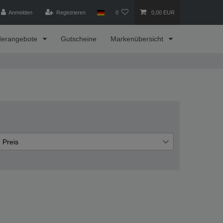
Anmelden
Registrieren
0
0,00 EUR
derangebote
Gutscheine
Markenübersicht
Preis
€
€
―
Übernehmen