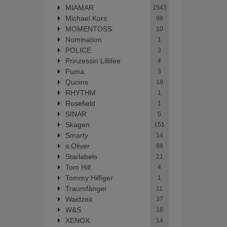
MIAMAR
1543
Michael Kors
98
MOMENTOSS
10
Nomination
1
POLICE
3
Prinzessin Lillifee
4
Puma
3
Quoins
18
RHYTHM
1
Rosefield
1
SINAR
5
Skagen
151
Smarty
14
s.Oliver
88
Starlabels
21
Tom Hill
4
Tommy Hilfiger
1
Traumfänger
11
Waidzeit
37
W&S
16
XENOX
14