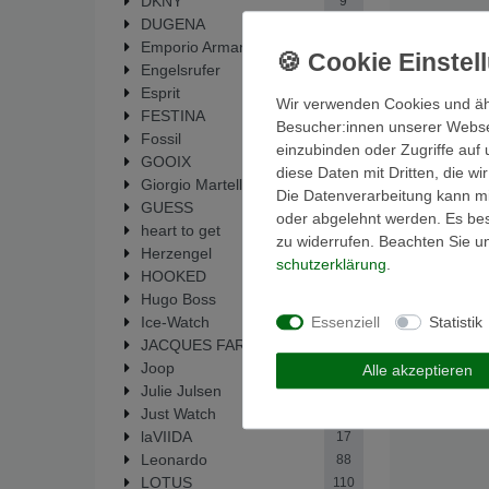
DKNY
9
DUGENA
6
Emporio Armani
51
Engelsrufer
14
Esprit
35
Wir verwenden Cookies und äh
FESTINA
281
Besucher:innen unserer Webseit
Fossil
446
einzubinden oder Zugriffe auf 
GOOIX
1
diese Daten mit Dritten, die w
Giorgio Martello
33
Die Datenverarbeitung kann mit
GUESS
64
oder abgelehnt werden. Es best
heart to get
19
zu widerrufen. Beachten Sie 
Herzengel
14
schutz­erklärung
.
HOOKED
5
Hugo Boss
1
Essenziell
Statistik
Ice-Watch
1
JACQUES FAREL
6
Joop
2
Alle akzeptieren
Julie Julsen
137
Just Watch
2
laVIIDA
17
Leonardo
88
LOTUS
110