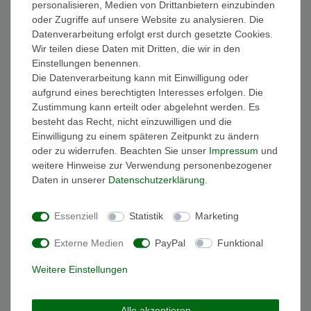
personalisieren, Medien von Drittanbietern einzubinden
FAQ Funkuhren
oder Zugriffe auf unsere Website zu analysieren. Die
Wasserdichtheit
Datenverarbeitung erfolgt erst durch gesetzte Cookies.
Geschenkverpackung
Wir teilen diese Daten mit Dritten, die wir in den
Batterieentsorgung
Einstellungen benennen.
Zahlung
Die Datenverarbeitung kann mit Einwilligung oder
Versand
aufgrund eines berechtigten Interesses erfolgen. Die
Zustimmung kann erteilt oder abgelehnt werden. Es
Sicher und Bequem bezahlen
besteht das Recht, nicht einzuwilligen und die
Einwilligung zu einem späteren Zeitpunkt zu ändern
oder zu widerrufen. Beachten Sie unser
Impressum
und
weitere Hinweise zur Verwendung personenbezogener
Daten in unserer
Daten­schutz­erklärung
.
Essenziell
Statistik
Marketing
Schneller und sicherer Versand
Externe Medien
PayPal
Funktional
Weitere Einstellungen
Alle akzeptieren