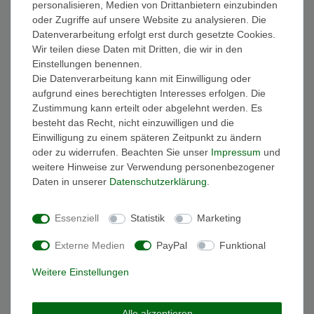
personalisieren, Medien von Drittanbietern einzubinden
FAQ Funkuhren
oder Zugriffe auf unsere Website zu analysieren. Die
Wasserdichtheit
Datenverarbeitung erfolgt erst durch gesetzte Cookies.
Geschenkverpackung
Wir teilen diese Daten mit Dritten, die wir in den
Batterieentsorgung
Einstellungen benennen.
Zahlung
Die Datenverarbeitung kann mit Einwilligung oder
Versand
aufgrund eines berechtigten Interesses erfolgen. Die
Zustimmung kann erteilt oder abgelehnt werden. Es
Sicher und Bequem bezahlen
besteht das Recht, nicht einzuwilligen und die
Einwilligung zu einem späteren Zeitpunkt zu ändern
oder zu widerrufen. Beachten Sie unser
Impressum
und
weitere Hinweise zur Verwendung personenbezogener
Daten in unserer
Daten­schutz­erklärung
.
Essenziell
Statistik
Marketing
Schneller und sicherer Versand
Externe Medien
PayPal
Funktional
Weitere Einstellungen
Alle akzeptieren