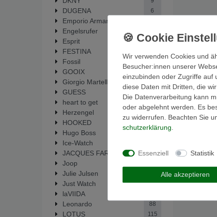
DKNY
9
DUGENA
6
Emporio Armani
53
Engelsrufer
14
Esprit
38
FESTINA
214
Wir verwenden Cookies und äh
Fossil
448
Besucher:innen unserer Webseit
GOOIX
1
einzubinden oder Zugriffe auf 
Giorgio Martello
33
diese Daten mit Dritten, die w
GUESS
63
Die Datenverarbeitung kann mit
heart to get
19
oder abgelehnt werden. Es best
Herzengel
14
zu widerrufen. Beachten Sie 
HOOKED
5
schutz­erklärung
.
Hugo Boss
1
Ice-Watch
1
Essenziell
Statistik
JACQUES FAREL
6
Joop
2
Julie Julsen
138
Alle akzeptieren
Just Watch
2
laVIIDA
17
Leonardo
88
LOTUS
115