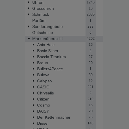
Uhren
1246
Grossuhren
16
Schmuck
2085
Parfüm
1
Sonderangebote
299
Gutscheine
6
Markenübersicht
4202
Ania Haie
16
Basic Silber
4
Boccia Titanium
27
Braun
20
Bullets4Peace
1
Bulova
39
Calypso
12
CASIO
221
Chrysalis
2
Citizen
210
Cosmo
16
DAISY
20
Der Kettenmacher
76
Diesel
140