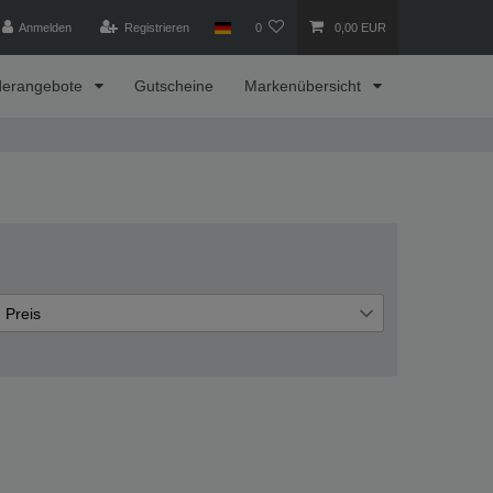
Anmelden
Registrieren
0
0,00 EUR
derangebote
Gutscheine
Markenübersicht
Preis
€
€
―
Übernehmen