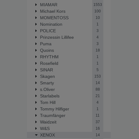
MIAMAR
1553
Michael Kors
100
MOMENTOSS
10
Nomination
1
POLICE
3
Prinzessin Lillifee
4
Puma
3
Quoins
18
RHYTHM
1
Rosefield
1
SINAR
5
Skagen
153
Smarty
14
s.Oliver
88
Starlabels
21
Tom Hill
4
Tommy Hilfiger
1
Traumfänger
11
Waidzeit
37
W&S
16
XENOX
14