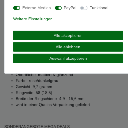
Externe Medien
PayPal
Funktional
Weitere Details
Weitere Einstellungen
EU-Responsible Person
Alle akzeptieren
Alle ablehnen
Marke: Quoins
Artikelnummer: ZRM-01-RD
Auswahl akzeptieren
Modellname: By Q Exclusive
Material: Edelstahl
Oberfläche: mattiert & glänzend
Farbe: rose/dunkelgrau
Gewicht: 9,7 gramm
Ringweite: 58 (18.5)
Breite der Ringschiene: 4,9 - 15,6 mm
wird in einer Quoins Verpackung geliefert
SONDERANGEBOTE
MEGA DEALS