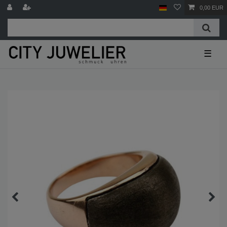
0,00 EUR
☰