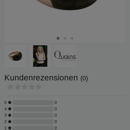
Kundenrezensionen
(0)
5
0
4
0
3
0
2
0
1
0