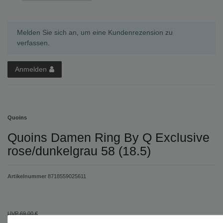
Melden Sie sich an, um eine Kundenrezension zu
verfassen.
Anmelden
Quoins
Quoins Damen Ring By Q Exclusive
rose/dunkelgrau 58 (18.5)
Artikelnummer
8718559025611
UVP 69,00 €
*