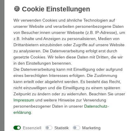
20,70 EUR
Inhalt
1
Stück
Wir verwenden Cookies und ähnliche Technologien auf
unserer Website und verarbeiten personenbezogene Daten
von Besucher:innen unserer Webseite (z.B. IP-Adresse), um
Auf Lager: Auslieferung innerhalb von 1-3 Tagen nach Zahlungseing
z.B. Inhalte und Anzeigen zu personalisieren, Medien von
Drittanbietern einzubinden oder Zugriffe auf unsere Website
In den Warenkorb
zu analysieren. Die Datenverarbeitung erfolgt erst durch
gesetzte Cookies. Wir teilen diese Daten mit Dritten, die wir
in den Einstellungen benennen.
Die Datenverarbeitung kann mit Einwilligung oder aufgrund
eines berechtigten Interesses erfolgen. Die Zustimmung
kann erteilt oder abgelehnt werden. Es besteht das Recht,
Wunschliste
nicht einzuwilligen und die Einwilligung zu einem späteren
Zeitpunkt zu ändern oder zu widerrufen. Beachten Sie unser
Impressum
und weitere Hinweise zur Verwendung
* inkl. ges. MwSt. zzgl.
Versandkosten
personenbezogener Daten in unserer
Daten­schutz­
erklärung
.
Essenziell
Statistik
Marketing
Beschreibung