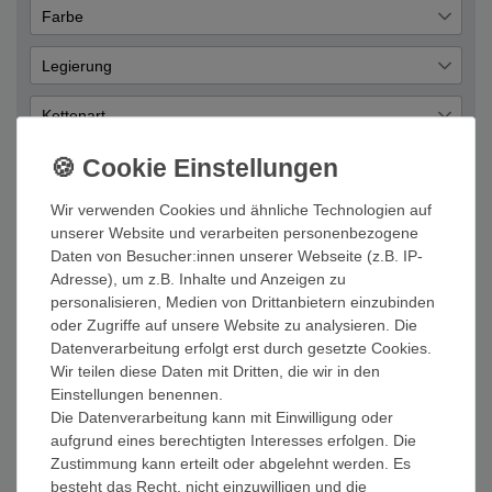
Damen
72
Giorgio Martello
31
Farbe
Übernehmen
Unisex
11
Charms
31
Beige
1
Legierung
Damen
31
Blau
3
Edelstahl
1
Cyber Deals
Kettenart
31
Braun
4
Silber
70
Armbänder
Anker
3
2
Gelb
3
Motive
Grün
3
Buchstaben
4
Wir verwenden Cookies und ähnliche Technologien auf
Farbe
Lila
3
unserer Website und verarbeiten personenbezogene
Engel und Flügel
1
Beige
2
Daten von Besucher:innen unserer Webseite (z.B. IP-
Pink
Material Farbe
1
Herz
10
Adresse), um z.B. Inhalte und Anzeigen zu
Blau
4
Rosa
Silber
1
61
personalisieren, Medien von Drittanbietern einzubinden
Kreuz
4
Kategorie
Braun
4
oder Zugriffe auf unsere Website zu analysieren. Die
Rot
2
Natur
6
Charms
Datenverarbeitung erfolgt erst durch gesetzte Cookies.
68
Gelb
3
Schwarz
5
Wir teilen diese Daten mit Dritten, die wir in den
Schuhe und Taschen
22
Charms Armband
3
Grün
4
2
3
4
Einstellungen benennen.
Sonstiges
3
Die Datenverarbeitung kann mit Einwilligung oder
Damenschmuck
46
Lila
3
aufgrund eines berechtigten Interesses erfolgen. Die
Tiere
13
Orange
2
Zustimmung kann erteilt oder abgelehnt werden. Es
Zeichen und Symbole
1
2
3
4
2
besteht das Recht, nicht einzuwilligen und die