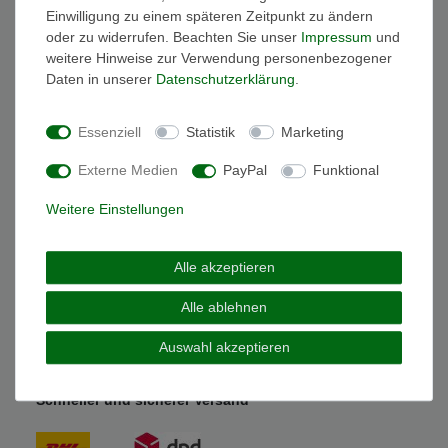
Pink
1
Einwilligung zu einem späteren Zeitpunkt zu ändern
Rosa
oder zu widerrufen. Beachten Sie unser
Impressum
und
1
weitere Hinweise zur Verwendung personenbezogener
Rot
2
Wichtige Informationen
Daten in unserer
Daten­schutz­erklärung
.
Schwarz
5
FAQ Funkuhren
Wasserdichtheit
Weiß
Essenziell
Statistik
Marketing
1
Geschenkverpackung
Batterieentsorgung
Externe Medien
PayPal
Funktional
Zahlung
Versand
Weitere Einstellungen
Sicher und Bequem bezahlen
Alle akzeptieren
Alle ablehnen
Auswahl akzeptieren
Schneller und sicherer Versand