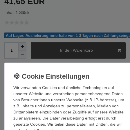
41,65 EUR
Inhalt
1
Stück
Auf Lager: Auslieferung innerhalb von 1-3 Tagen nach Zahlungseing
In den Warenkorb
Wunschliste
Wir verwenden Cookies und ähnliche Technologien auf
unserer Website und verarbeiten personenbezogene Daten
* inkl. ges. MwSt. zzgl.
Versandkosten
von Besucher:innen unserer Webseite (z.B. IP-Adresse), um
z.B. Inhalte und Anzeigen zu personalisieren, Medien von
Drittanbietern einzubinden oder Zugriffe auf unsere Website
zu analysieren. Die Datenverarbeitung erfolgt erst durch
gesetzte Cookies. Wir teilen diese Daten mit Dritten, die wir
Beschreibung