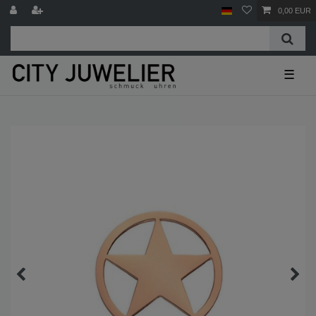
0,00 EUR
☰