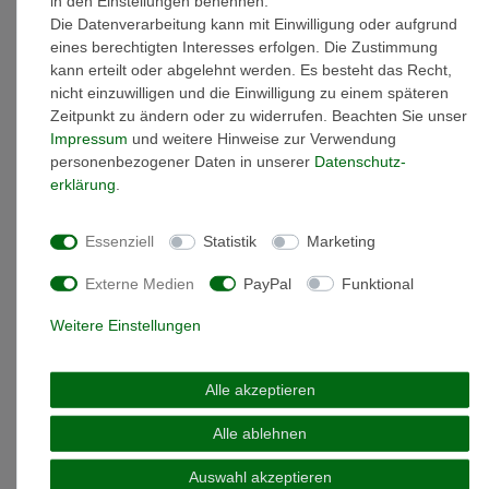
in den Einstellungen benennen.
Die Datenverarbeitung kann mit Einwilligung oder aufgrund
eines berechtigten Interesses erfolgen. Die Zustimmung
Weitere Details
kann erteilt oder abgelehnt werden. Es besteht das Recht,
nicht einzuwilligen und die Einwilligung zu einem späteren
Zeitpunkt zu ändern oder zu widerrufen. Beachten Sie unser
Marke: DAISY
Impressum
und weitere Hinweise zur Verwendung
Artikelnummer: HC1001
personenbezogener Daten in unserer
Daten­schutz­
Modellname: Star Halo
erklärung
.
Material: Sterling-Silber 925
Oberfläche: glänzend
Essenziell
Statistik
Marketing
Gewicht: 1 gramm
Anhängerform: Stern
Externe Medien
PayPal
Funktional
Anhänger Durchmesser: 20 mm
Sterling Silber rosé vergoldet
Weitere Einstellungen
Die Chakren sind aus 925 Sterling Silber gefertigt und
haben je nach Ausführung eine 18karätige Vergoldung oder
Rosévergoldung
Alle akzeptieren
wird in einer Daisy Verpackung geliefert
Alle ablehnen
Auswahl akzeptieren
SONDERANGEBOTE
MEGA DEALS