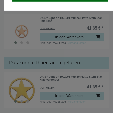
ZULETZT ANGESEHEN
DAISY London HC1001 Münze Platte Stern Star
Halo rosé
41,65 € *
UVP 49,00 €
In den Warenkorb
*
inkl. ges. MwSt.
zzgl.
Versandkosten
Das könnte Ihnen auch gefallen ...
DAISY London HC2001 Münze Platte Stern Star
Halo vergoldet
41,65 € *
UVP 49,00 €
In den Warenkorb
*
inkl. ges. MwSt.
zzgl.
Versandkosten