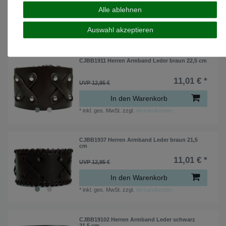
SONDERANGEBOTE
MEGA DEALS
Alle ablehnen
Auswahl akzeptieren
Das könnte Ihnen auch gefallen ...
CJBB1911 Herren Armband Leder braun 22,5 cm
11,01 € *
UVP 12,95 €
In den Warenkorb
*
inkl. ges. MwSt.
zzgl.
Versandkosten
CJBB1937 Herren Armband Leder braun 21,5
cm
11,01 € *
UVP 12,95 €
In den Warenkorb
*
inkl. ges. MwSt.
zzgl.
Versandkosten
CJBB19102 Herren Armband Leder schwarz
21,5 cm