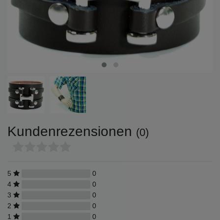
Kundenrezensionen
(0)
5
0
4
0
3
0
2
0
1
0