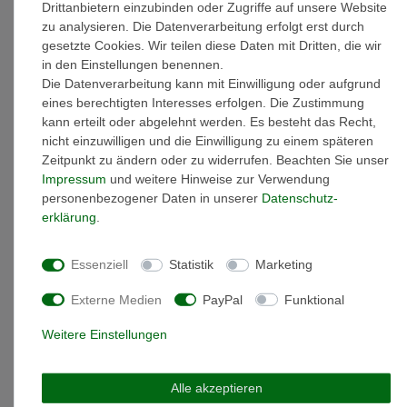
Drittanbietern einzubinden oder Zugriffe auf unsere Website
zu analysieren. Die Datenverarbeitung erfolgt erst durch
gesetzte Cookies. Wir teilen diese Daten mit Dritten, die wir
Weitere Details
in den Einstellungen benennen.
Die Datenverarbeitung kann mit Einwilligung oder aufgrund
eines berechtigten Interesses erfolgen. Die Zustimmung
EU-Responsible Person
kann erteilt oder abgelehnt werden. Es besteht das Recht,
nicht einzuwilligen und die Einwilligung zu einem späteren
Zeitpunkt zu ändern oder zu widerrufen. Beachten Sie unser
Artikelnummer: CJBB1910
Impressum
und weitere Hinweise zur Verwendung
Material: Leder
personenbezogener Daten in unserer
Daten­schutz­
Oberfläche: mattiert & glänzend
erklärung
.
Armbandlänge: 21 cm
minimale Armbandlänge: 19 cm ( die Armbandlänge kann
auf diesen Wert verkleinert werden )
Essenziell
Statistik
Marketing
Farbe: braun
Gewicht: 47,5 gramm
Externe Medien
PayPal
Funktional
Verschlussart: Druckverschluss
Armband Breite: 50 mm
Weitere Einstellungen
Sportliches Lederarmband mit Nieten kombiniert.
Alle akzeptieren