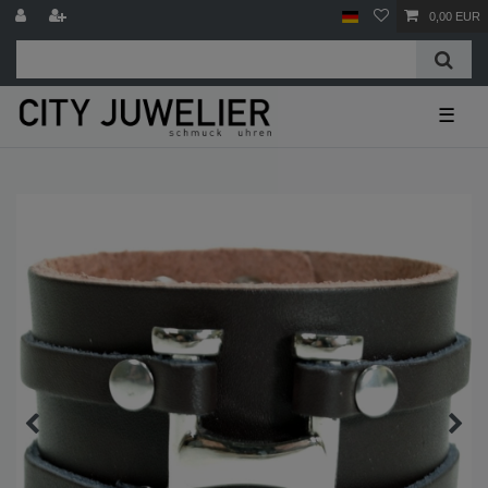
0,00 EUR
☰