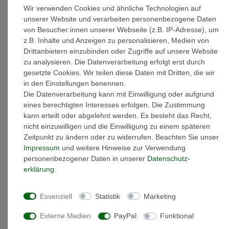
Wir verwenden Cookies und ähnliche Technologien auf
* inkl. ges. MwSt. zzgl.
Versandkosten
unserer Website und verarbeiten personenbezogene Daten
von Besucher:innen unserer Webseite (z.B. IP-Adresse), um
z.B. Inhalte und Anzeigen zu personalisieren, Medien von
Drittanbietern einzubinden oder Zugriffe auf unsere Website
zu analysieren. Die Datenverarbeitung erfolgt erst durch
Beschreibung
gesetzte Cookies. Wir teilen diese Daten mit Dritten, die wir
in den Einstellungen benennen.
Die Datenverarbeitung kann mit Einwilligung oder aufgrund
Weitere Details
eines berechtigten Interesses erfolgen. Die Zustimmung
kann erteilt oder abgelehnt werden. Es besteht das Recht,
nicht einzuwilligen und die Einwilligung zu einem späteren
EU-Responsible Person
Zeitpunkt zu ändern oder zu widerrufen. Beachten Sie unser
Impressum
und weitere Hinweise zur Verwendung
personenbezogener Daten in unserer
Daten­schutz­
Marke: Miamar
erklärung
.
Artikelnummer: TG11
Material: 14 Karat (585) Gelbgold
Oberfläche: mattiert & glänzend
Essenziell
Statistik
Marketing
Armbandlänge: 14 cm
Externe Medien
PayPal
Funktional
minimale Armbandlänge: 12 cm ( die Armbandlänge kann
auf diesen Wert verkleinert werden )