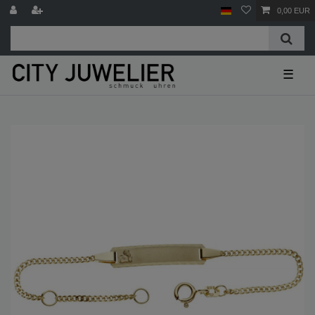
0,00 EUR
☰