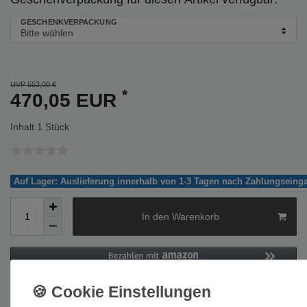
GESCHENKVERPACKUNG
UVP 553,00 €
*
470,05 EUR
Inhalt
1
Stück
Auf Lager: Auslieferung innerhalb von 1-3 Tagen nach Zahlungseing
In den Warenkorb
Wunschliste