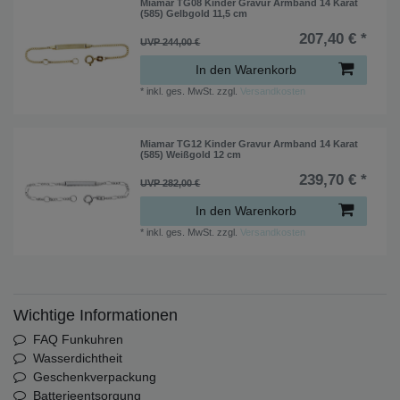
Miamar TG08 Kinder Gravur Armband 14 Karat
(585) Gelbgold 11,5 cm
207,40 € *
UVP 244,00 €
In den Warenkorb
*
inkl. ges. MwSt.
zzgl.
Versandkosten
Miamar TG12 Kinder Gravur Armband 14 Karat
(585) Weißgold 12 cm
239,70 € *
UVP 282,00 €
In den Warenkorb
*
inkl. ges. MwSt.
zzgl.
Versandkosten
Wichtige Informationen
FAQ Funkuhren
Wasserdichtheit
Geschenkverpackung
Batterieentsorgung