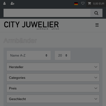
0,00 EUR
☰
Armbänder
Hersteller
Miamar
51
Categories
Schmuck
51
Preis
Armband
48
Geschlecht
Damen
20
€
―
€