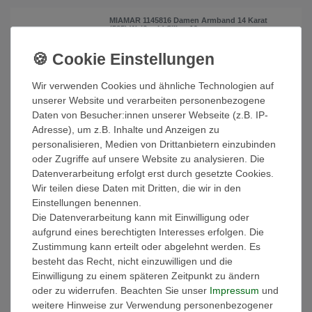
MIAMAR 1145816 Damen Armband 14 Karat
(585) Weißgold Silber 19 cm
145,00 € *
In den Warenkorb
Wir verwenden Cookies und ähnliche Technologien auf
*
inkl. ges. MwSt.
zzgl.
Versandkosten
unserer Website und verarbeiten personenbezogene
Daten von Besucher:innen unserer Webseite (z.B. IP-
Adresse), um z.B. Inhalte und Anzeigen zu
MIAMAR 1146027 Damen Armband Sterling-
personalisieren, Medien von Drittanbietern einzubinden
Silber 925 Silber weiß 20 cm
oder Zugriffe auf unsere Website zu analysieren. Die
24,50 € *
UVP 49,00 €
Datenverarbeitung erfolgt erst durch gesetzte Cookies.
Wir teilen diese Daten mit Dritten, die wir in den
In den Warenkorb
Einstellungen benennen.
*
inkl. ges. MwSt.
zzgl.
Versandkosten
Die Datenverarbeitung kann mit Einwilligung oder
aufgrund eines berechtigten Interesses erfolgen. Die
Zustimmung kann erteilt oder abgelehnt werden. Es
besteht das Recht, nicht einzuwilligen und die
MIAMAR 1146558 Mädchen Armband Sterling-
Silber 925 Silber 14 cm
Einwilligung zu einem späteren Zeitpunkt zu ändern
27,90 € *
oder zu widerrufen. Beachten Sie unser
Impressum
und
UVP 55,80 €
weitere Hinweise zur Verwendung personenbezogener