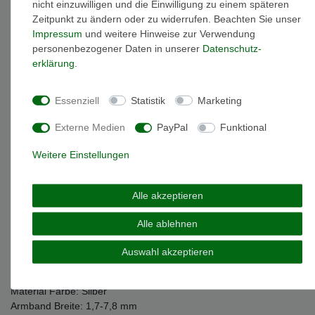
nicht einzuwilligen und die Einwilligung zu einem späteren
Beschreibung
Zeitpunkt zu ändern oder zu widerrufen. Beachten Sie unser
Impressum
und weitere Hinweise zur Verwendung
personenbezogener Daten in unserer
Daten­schutz­
Weitere Details
erklärung
.
Essenziell
Statistik
Marketing
EU-Responsible Person
Externe Medien
PayPal
Funktional
Marke: MIAMAR
Weitere Einstellungen
Artikelnummer: 1146558
Material: Sterling-Silber 925
Oberfläche: mattiert & glänzend
Alle akzeptieren
Armbandlänge: 14 cm
minimale Armbandlänge: 12 cm ( die Armbandlänge kann auf
Alle ablehnen
diesen Wert verkleinert werden )
Gewicht: 2,2 gramm
Auswahl akzeptieren
Kettenart: Anker
Verschlussart: Karabinerverschluss
Material Farbe: Silber
Armband Breite: 1,7-7,8 mm