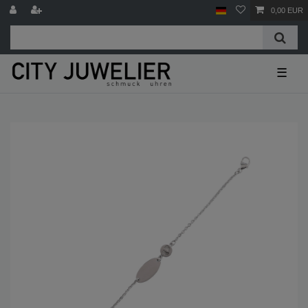
0,00 EUR
☰