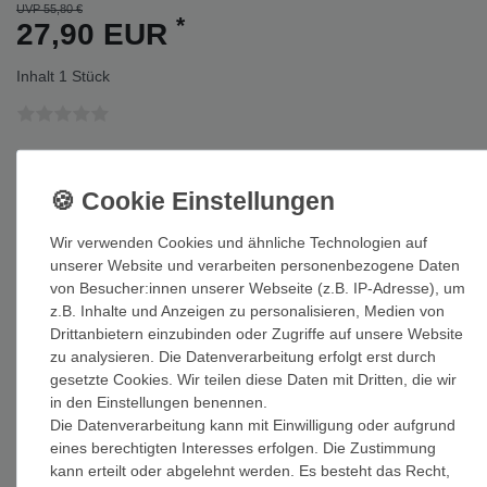
UVP 55,80 €
*
27,90 EUR
Inhalt
1
Stück
Auf Lager: Auslieferung innerhalb von 1-3 Tagen nach Zahlungseing
In den Warenkorb
Wir verwenden Cookies und ähnliche Technologien auf
unserer Website und verarbeiten personenbezogene Daten
von Besucher:innen unserer Webseite (z.B. IP-Adresse), um
z.B. Inhalte und Anzeigen zu personalisieren, Medien von
Drittanbietern einzubinden oder Zugriffe auf unsere Website
Wunschliste
zu analysieren. Die Datenverarbeitung erfolgt erst durch
gesetzte Cookies. Wir teilen diese Daten mit Dritten, die wir
* inkl. ges. MwSt. zzgl.
Versandkosten
in den Einstellungen benennen.
Die Datenverarbeitung kann mit Einwilligung oder aufgrund
eines berechtigten Interesses erfolgen. Die Zustimmung
kann erteilt oder abgelehnt werden. Es besteht das Recht,