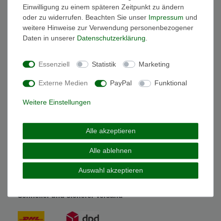
Einwilligung zu einem späteren Zeitpunkt zu ändern
oder zu widerrufen. Beachten Sie unser
Impressum
und
weitere Hinweise zur Verwendung personenbezogener
Wichtige Informationen
Daten in unserer
Daten­schutz­erklärung
.
FAQ Funkuhren
Wasserdichtheit
Essenziell
Statistik
Marketing
Geschenkverpackung
Batterieentsorgung
Externe Medien
PayPal
Funktional
Zahlung
Versand
Weitere Einstellungen
Sicher und Bequem bezahlen
Alle akzeptieren
Alle ablehnen
Auswahl akzeptieren
Schneller und sicherer Versand