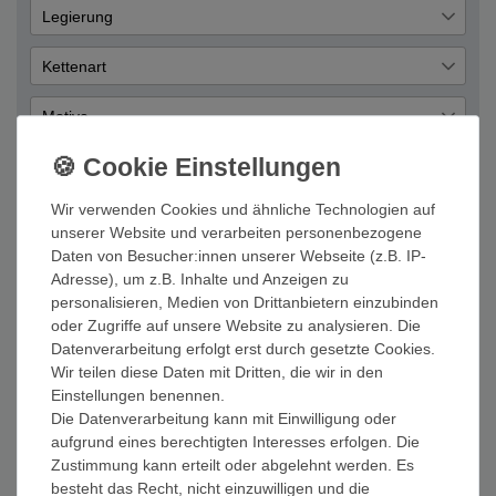
Mädchen
1
Legierung
Übernehmen
Silber
1
Kettenart
Anker
1
Motive
Schutzengel und Taufanhänger
1
Material Farbe
Silber
1
Wir verwenden Cookies und ähnliche Technologien auf
Kategorie
unserer Website und verarbeiten personenbezogene
Amband
1
Daten von Besucher:innen unserer Webseite (z.B. IP-
Adresse), um z.B. Inhalte und Anzeigen zu
personalisieren, Medien von Drittanbietern einzubinden
oder Zugriffe auf unsere Website zu analysieren. Die
MIAMAR 1146558 Mädchen Armband Sterling-
Datenverarbeitung erfolgt erst durch gesetzte Cookies.
Silber 925 Silber 14 cm
Wir teilen diese Daten mit Dritten, die wir in den
27,90 € *
Einstellungen benennen.
UVP 55,80 €
Die Datenverarbeitung kann mit Einwilligung oder
In den Warenkorb
aufgrund eines berechtigten Interesses erfolgen. Die
*
inkl. ges. MwSt.
zzgl.
Versandkosten
Zustimmung kann erteilt oder abgelehnt werden. Es
besteht das Recht, nicht einzuwilligen und die