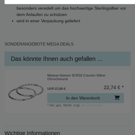
Durch die Rhodinierung wird ihr Silberschmuckstück
besonders veredelt um das hochwertige Sterlingsilber vor
dem Anlaufen zu schützen
wird in einer Verpackung geliefert
SONDERANGEBOTE
MEGA DEALS
Das könnte Ihnen auch gefallen ...
Miamar Damen SCR32 Creolen Silber
Ohrschmuck
22,74 € *
UVP 37,90 €
In den Warenkorb
*
inkl. ges. MwSt.
zzgl.
Versandkosten
Wichtige Informationen