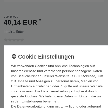
UVP 66,90 €
*
40,14 EUR
Inhalt
1
Stück
Auf Lager: Auslieferung innerhalb von 1-3 Tagen nach Zahlungseing
In den Warenkorb
Wir verwenden Cookies und ähnliche Technologien auf
unserer Website und verarbeiten personenbezogene Daten
von Besucher:innen unserer Webseite (z.B. IP-Adresse), um
z.B. Inhalte und Anzeigen zu personalisieren, Medien von
Drittanbietern einzubinden oder Zugriffe auf unsere Website
zu analysieren. Die Datenverarbeitung erfolgt erst durch
Wunschliste
gesetzte Cookies. Wir teilen diese Daten mit Dritten, die wir
in den Einstellungen benennen.
* inkl. ges. MwSt. zzgl.
Versandkosten
Die Datenverarbeitung kann mit Einwilligung oder aufgrund