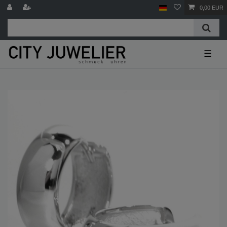
0,00 EUR
☰