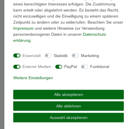
eines berechtigten Interesses erfolgen. Die Zustimmung
kann erteilt oder abgelehnt werden. Es besteht das Recht,
nicht einzuwilligen und die Einwilligung zu einem späteren
Zeitpunkt zu ändern oder zu widerrufen. Beachten Sie unser
Beschreibung
Impressum
und weitere Hinweise zur Verwendung
personenbezogener Daten in unserer
Daten­schutz­
erklärung
.
Weitere Details
Essenziell
Statistik
Marketing
EU-Responsible Person
Externe Medien
PayPal
Funktional
Marke: Miamar
Weitere Einstellungen
Artikelnummer: SO49
Material: Sterling-Silber 925
Alle akzeptieren
Oberfläche: glänzend
Gewicht: 4 gramm
Alle ablehnen
Verschlussart: Klappverschluss
Creolen Breite: 6 mm
Auswahl akzeptieren
Creolen Durchmesser: 15 mm
Das angegebene Gewicht gilt für beide Creolen