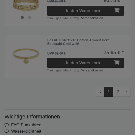
80,75 € *
UVP 95,00 €
In den Warenkorb
*
inkl. ges. MwSt.
zzgl.
Versandkosten
Fossil JF04831710 Damen Armreif Herz
Edelstahl Gold weiß
75,65 € *
UVP 89,00 €
In den Warenkorb
*
inkl. ges. MwSt.
zzgl.
Versandkosten
1
2
Wichtige Informationen
FAQ Funkuhren
Wasserdichtheit