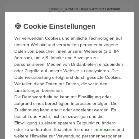
Fossil JF04394791 Damen Armreif Edelstahl
Rose Weiß
63,75 € *
UVP 75,00 €
In den Warenkorb
Wir verwenden Cookies und ähnliche Technologien auf
*
inkl. ges. MwSt.
zzgl.
Versandkosten
unserer Website und verarbeiten personenbezogene
Daten von Besucher:innen unserer Webseite (z.B. IP-
Adresse), um z.B. Inhalte und Anzeigen zu
Fossil JF04397040 Damen Armband Edelstahl
personalisieren, Medien von Drittanbietern einzubinden
Silber Braun 21 cm
oder Zugriffe auf unsere Website zu analysieren. Die
63,20 € *
UVP 79,00 €
Datenverarbeitung erfolgt erst durch gesetzte Cookies.
Wir teilen diese Daten mit Dritten, die wir in den
In den Warenkorb
Einstellungen benennen.
*
inkl. ges. MwSt.
zzgl.
Versandkosten
Die Datenverarbeitung kann mit Einwilligung oder
aufgrund eines berechtigten Interesses erfolgen. Die
Zustimmung kann erteilt oder abgelehnt werden. Es
besteht das Recht, nicht einzuwilligen und die
Fossil JF04411040 Damen Armband Edelstahl
Silber 20,5 cm
Einwilligung zu einem späteren Zeitpunkt zu ändern
63,75 € *
oder zu widerrufen. Beachten Sie unser
Impressum
und
UVP 75,00 €
weitere Hinweise zur Verwendung personenbezogener