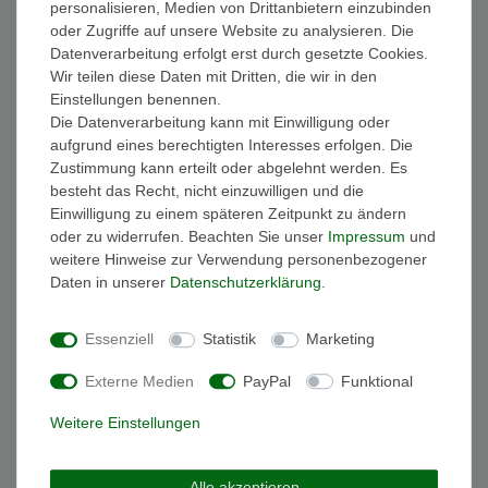
personalisieren, Medien von Drittanbietern einzubinden
FAQ Funkuhren
oder Zugriffe auf unsere Website zu analysieren. Die
Wasserdichtheit
Datenverarbeitung erfolgt erst durch gesetzte Cookies.
Geschenkverpackung
Wir teilen diese Daten mit Dritten, die wir in den
Batterieentsorgung
Einstellungen benennen.
Zahlung
Die Datenverarbeitung kann mit Einwilligung oder
Versand
aufgrund eines berechtigten Interesses erfolgen. Die
Zustimmung kann erteilt oder abgelehnt werden. Es
Sicher und Bequem bezahlen
besteht das Recht, nicht einzuwilligen und die
Einwilligung zu einem späteren Zeitpunkt zu ändern
oder zu widerrufen. Beachten Sie unser
Impressum
und
weitere Hinweise zur Verwendung personenbezogener
Daten in unserer
Daten­schutz­erklärung
.
Essenziell
Statistik
Marketing
Schneller und sicherer Versand
Externe Medien
PayPal
Funktional
Weitere Einstellungen
Alle akzeptieren