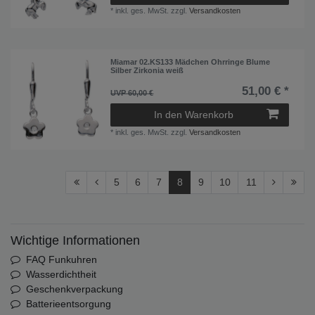
*
inkl. ges. MwSt.
zzgl.
Versandkosten
Miamar 02.KS133 Mädchen Ohrringe Blume
Silber Zirkonia weiß
51,00 € *
UVP 60,00 €
In den Warenkorb
*
inkl. ges. MwSt.
zzgl.
Versandkosten
5
6
7
8
9
10
11
Wichtige Informationen
FAQ Funkuhren
Wasserdichtheit
Geschenkverpackung
Batterieentsorgung