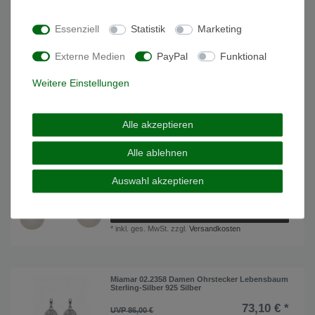
Essenziell
Statistik
Marketing
Miamar 02.1106 Damen Ohrringe Silber synth.
Perle weiß
Externe Medien
PayPal
Funktional
52,70 € *
UVP 62,00 €
Weitere Einstellungen
In den Warenkorb
*
inkl. ges. MwSt.
zzgl.
Versandkosten
Alle akzeptieren
Alle ablehnen
Miamar 02.1107 Damen Ohrringe Silber synth.
Perle weiß
Auswahl akzeptieren
49,30 € *
UVP 58,00 €
In den Warenkorb
*
inkl. ges. MwSt.
zzgl.
Versandkosten
Miamar 02.2358 Damen Ohrstecker Lebensbaum
Sterling-Silber 925 Silber
73,10 € *
UVP 86,00 €