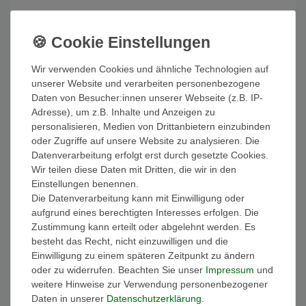
105,40 € *
UVP 124,00 €
In den Warenkorb
*
inkl. ges. MwSt.
zzgl.
Versandkosten
Wir verwenden Cookies und ähnliche Technologien auf
unserer Website und verarbeiten personenbezogene
Daten von Besucher:innen unserer Webseite (z.B. IP-
Miamar 02.0200 Damen Ohrringe Sterling-Silber
Adresse), um z.B. Inhalte und Anzeigen zu
925 Silber Rot
personalisieren, Medien von Drittanbietern einzubinden
140,25 € *
UVP 165,00 €
oder Zugriffe auf unsere Website zu analysieren. Die
Datenverarbeitung erfolgt erst durch gesetzte Cookies.
In den Warenkorb
Wir teilen diese Daten mit Dritten, die wir in den
*
inkl. ges. MwSt.
zzgl.
Versandkosten
Einstellungen benennen.
Die Datenverarbeitung kann mit Einwilligung oder
aufgrund eines berechtigten Interesses erfolgen. Die
Miamar 02.1105 Damen Ohrringe Silber synth.
Zustimmung kann erteilt oder abgelehnt werden. Es
Perle weiß
besteht das Recht, nicht einzuwilligen und die
62,05 € *
Einwilligung zu einem späteren Zeitpunkt zu ändern
UVP 73,00 €
oder zu widerrufen. Beachten Sie unser
Impressum
und
In den Warenkorb
weitere Hinweise zur Verwendung personenbezogener
*
inkl. ges. MwSt.
zzgl.
Versandkosten
Daten in unserer
Daten­schutz­erklärung
.