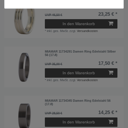
MIAMAR 1173415 Damen Ring Sterling-Silber
925 Silber 56 (17.8)
23,25 € *
UVP 46,50 €
In den Warenkorb
*
inkl. ges. MwSt.
zzgl.
Versandkosten
MIAMAR 11734291 Damen Ring Edelstahl Silber
56 (17.8)
17,50 € *
UVP 35,00 €
In den Warenkorb
*
inkl. ges. MwSt.
zzgl.
Versandkosten
MIAMAR 11734345 Damen Ring Edelstahl 56
(17.8)
14,25 € *
UVP 28,50 €
In den Warenkorb