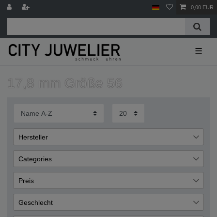
0,00 EUR
☰
17,8 mm Größe 56
Hersteller
Miamar
37
Categories
Schmuck
37
Preis
Ringe
37
Geschlecht
€
―
€