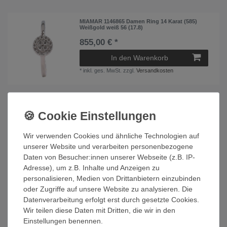
MIAMAR 1146865 Damen Ring 14 Karat (585)
Weißgold weiß 56 (17.8)
855,00 € *
In den Warenkorb
*
inkl. ges. MwSt.
zzgl.
Versandkosten
MIAMAR 1150536 Damen Ring 14 Karat (585)
Gelbgold Gold weiß 56 (17.8)
288,00 € *
Wir verwenden Cookies und ähnliche Technologien auf
In den Warenkorb
unserer Website und verarbeiten personenbezogene
Daten von Besucher:innen unserer Webseite (z.B. IP-
*
inkl. ges. MwSt.
zzgl.
Versandkosten
Adresse), um z.B. Inhalte und Anzeigen zu
personalisieren, Medien von Drittanbietern einzubinden
oder Zugriffe auf unsere Website zu analysieren. Die
MIAMAR 1150541 Damen Ring 14 Karat (585)
Datenverarbeitung erfolgt erst durch gesetzte Cookies.
Weißgold weiß 56 (17.8)
Wir teilen diese Daten mit Dritten, die wir in den
599,00 € *
Einstellungen benennen.