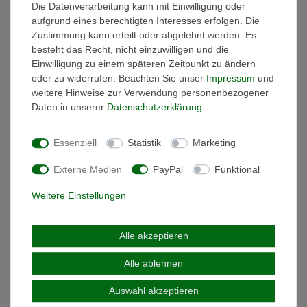
Die Datenverarbeitung kann mit Einwilligung oder
In den Warenkorb
aufgrund eines berechtigten Interesses erfolgen. Die
*
inkl. ges. MwSt.
zzgl.
Versandkosten
Zustimmung kann erteilt oder abgelehnt werden. Es
besteht das Recht, nicht einzuwilligen und die
Einwilligung zu einem späteren Zeitpunkt zu ändern
MIAMAR 1151517 Damen Ring 14 Karat (585)
oder zu widerrufen. Beachten Sie unser
Impressum
und
Weißgold weiß 56 (17.8)
weitere Hinweise zur Verwendung personenbezogener
549,00 € *
Daten in unserer
Daten­schutz­erklärung
.
In den Warenkorb
Essenziell
Statistik
Marketing
*
inkl. ges. MwSt.
zzgl.
Versandkosten
Externe Medien
PayPal
Funktional
Weitere Einstellungen
MIAMAR 1173412 Damen Ring Sterling-Silber
925 Silber 56 (17.8)
16,25 € *
UVP 32,50 €
Alle akzeptieren
In den Warenkorb
Alle ablehnen
*
inkl. ges. MwSt.
zzgl.
Versandkosten
Auswahl akzeptieren