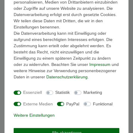
personalisieren, Medien von Drittanbietern einzubinden
FAQ Funkuhren
oder Zugriffe auf unsere Website zu analysieren. Die
Wasserdichtheit
Datenverarbeitung erfolgt erst durch gesetzte Cookies.
Geschenkverpackung
Wir teilen diese Daten mit Dritten, die wir in den
Batterieentsorgung
Einstellungen benennen.
Zahlung
Die Datenverarbeitung kann mit Einwilligung oder
Versand
aufgrund eines berechtigten Interesses erfolgen. Die
Zustimmung kann erteilt oder abgelehnt werden. Es
Sicher und Bequem bezahlen
besteht das Recht, nicht einzuwilligen und die
Einwilligung zu einem späteren Zeitpunkt zu ändern
oder zu widerrufen. Beachten Sie unser
Impressum
und
weitere Hinweise zur Verwendung personenbezogener
Daten in unserer
Daten­schutz­erklärung
.
Essenziell
Statistik
Marketing
Schneller und sicherer Versand
Externe Medien
PayPal
Funktional
Weitere Einstellungen
Alle akzeptieren