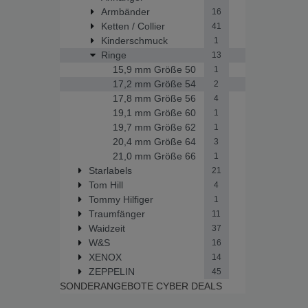
Armbänder
16
Ketten / Collier
41
Kinderschmuck
1
Ringe
13
15,9 mm Größe 50
1
17,2 mm Größe 54
2
17,8 mm Größe 56
4
19,1 mm Größe 60
1
19,7 mm Größe 62
1
20,4 mm Größe 64
3
21,0 mm Größe 66
1
Starlabels
21
Tom Hill
4
Tommy Hilfiger
1
Traumfänger
11
Waidzeit
37
W&S
16
XENOX
14
ZEPPELIN
45
SONDERANGEBOTE
CYBER DEALS