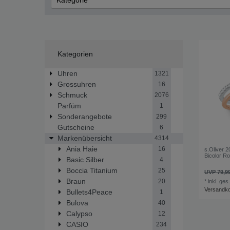
Kategorie
Ring
Kategorien
Uhren
1321
Grossuhren
16
Schmuck
2076
Parfüm
1
Sonderangebote
299
Gutscheine
6
Markenübersicht
4314
Ania Haie
16
s.Oliver 
Bicolor R
Basic Silber
4
Boccia Titanium
25
UVP 79,9
Braun
20
*
inkl. ges
Versandk
Bullets4Peace
1
Bulova
40
Calypso
12
CASIO
234