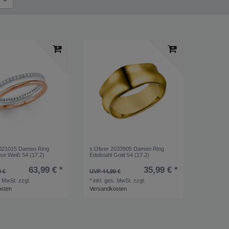
1
2021015 Damen Ring
s.Oliver 2033905 Damen Ring
ose Weiß 54 (17.2)
Edelstahl Gold 54 (17.2)
63,99 € *
35,99 € *
9 €
UVP 44,99 €
. MwSt.
zzgl.
*
inkl. ges. MwSt.
zzgl.
osten
Versandkosten