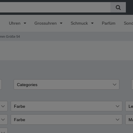
Uhren
Grossuhren
Schmuck
Parfüm
Son
 mm Größe 54
Categories
Schmuck
1
Ringe
1
Farbe
Le
Weiß
Si
1
1
Farbe
Ma
Weiß
Bi
1
1