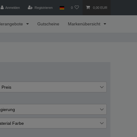
Anmelden
Registrieren
0
0,00 EUR
derangebote
Gutscheine
Markenübersicht
Preis
€
―
€
gierung
lber
Übernehmen
1
terial Farbe
color Rose
1