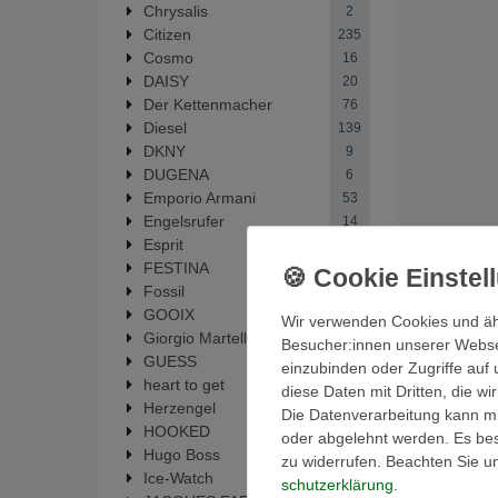
Chrysalis
2
Citizen
235
Cosmo
16
DAISY
20
Der Kettenmacher
76
Diesel
139
DKNY
9
DUGENA
6
Emporio Armani
53
Engelsrufer
14
Esprit
38
FESTINA
298
Fossil
449
GOOIX
1
Wir verwenden Cookies und äh
Giorgio Martello
33
Besucher:innen unserer Webseit
GUESS
62
einzubinden oder Zugriffe auf 
heart to get
19
diese Daten mit Dritten, die w
Herzengel
14
Die Datenverarbeitung kann mit
HOOKED
5
oder abgelehnt werden. Es best
Hugo Boss
1
zu widerrufen. Beachten Sie 
Ice-Watch
1
schutz­erklärung
.