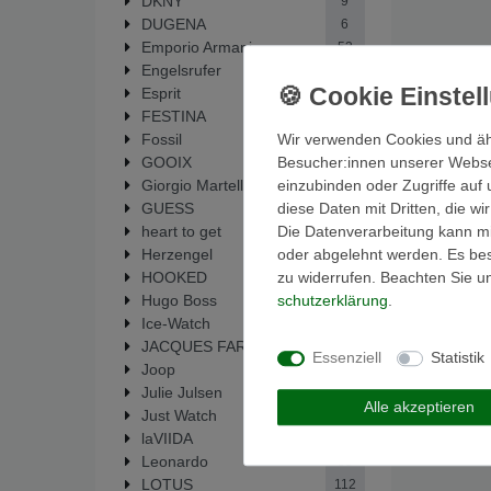
DKNY
9
DUGENA
6
Emporio Armani
53
Engelsrufer
14
Esprit
38
FESTINA
295
Wir verwenden Cookies und äh
Fossil
448
Besucher:innen unserer Webseit
GOOIX
1
einzubinden oder Zugriffe auf 
Giorgio Martello
33
diese Daten mit Dritten, die w
GUESS
62
Die Datenverarbeitung kann mit
heart to get
19
oder abgelehnt werden. Es best
Herzengel
14
zu widerrufen. Beachten Sie 
HOOKED
5
schutz­erklärung
.
Hugo Boss
1
Ice-Watch
1
JACQUES FAREL
6
Essenziell
Statistik
Joop
2
Julie Julsen
137
Alle akzeptieren
Just Watch
2
laVIIDA
17
Leonardo
88
LOTUS
112