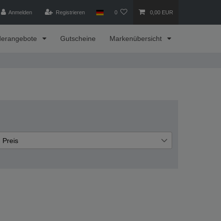
Anmelden
Registrieren
0
0,00 EUR
derangebote
Gutscheine
Markenübersicht
Preis
€
€
―
Übernehmen