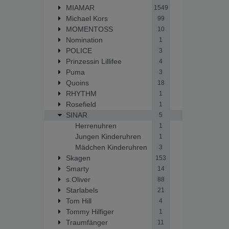
MIAMAR
1549
Michael Kors
99
MOMENTOSS
10
Nomination
1
POLICE
3
Prinzessin Lillifee
4
Puma
3
Quoins
18
RHYTHM
1
Rosefield
1
SINAR
5
Herrenuhren
1
Jungen Kinderuhren
1
Mädchen Kinderuhren
3
Skagen
153
Smarty
14
s.Oliver
88
Starlabels
21
Tom Hill
4
Tommy Hilfiger
1
Traumfänger
11