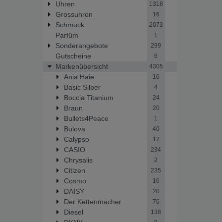
Uhren
1318
Grossuhren
16
Schmuck
2073
Parfüm
1
Sonderangebote
299
Gutscheine
6
Markenübersicht
4305
Ania Haie
16
Basic Silber
4
Boccia Titanium
24
Braun
20
Bullets4Peace
1
Bulova
40
Calypso
12
CASIO
234
Chrysalis
2
Citizen
235
Cosmo
16
DAISY
20
Der Kettenmacher
76
Diesel
138