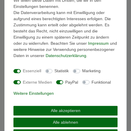
Wir teilen diese Daten mit Dritten, die wir in den
Kinderuhren
1
Einstellungen benennen.
Die Datenverarbeitung kann mit Einwilligung oder
aufgrund eines berechtigten Interesses erfolgen. Die
Zustimmung kann erteilt oder abgelehnt werden. Es
Sinar XE-55-2 Uhr Junge Kinderuhr Plastik
Datum Alarm blau
besteht das Recht, nicht einzuwilligen und die
Einwilligung zu einem späteren Zeitpunkt zu ändern
29,95 € *
oder zu widerrufen. Beachten Sie unser
Impressum
und
In den Warenkorb
weitere Hinweise zur Verwendung personenbezogener
*
inkl. ges. MwSt.
zzgl.
Versandkosten
Daten in unserer
Daten­schutz­erklärung
.
Essenziell
Statistik
Marketing
Externe Medien
PayPal
Funktional
Wichtige Informationen
Weitere Einstellungen
FAQ Funkuhren
Wasserdichtheit
Geschenkverpackung
Alle akzeptieren
Batterieentsorgung
Zahlung
Alle ablehnen
Versand