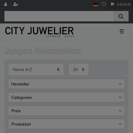
0,00 EUR
☰
Jungen Kinderuhren
Hersteller
SINAR
1
Categories
Uhren
1
Preis
Chronographen
1
Produktart
€
―
€