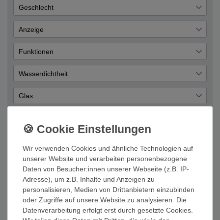
Armbanduhr
1
Geschlecht
Übernehmen
Herren
1
Anzeige
Jungen
1
Digital
1
Funktionen
Alarm
1
Wasserdichtheit
Datum
1
10 Bar
1
Glas
Licht
1
Plastik
1
Timer
1
Zifferblatt Farbe
Grau
1
Gehäuse Material
Wir verwenden Cookies und ähnliche Technologien auf
Kunststoff
1
unserer Website und verarbeiten personenbezogene
Armband Farbe
Daten von Besucher:innen unserer Webseite (z.B. IP-
Blau
Adresse), um z.B. Inhalte und Anzeigen zu
1
Uhrwerk
personalisieren, Medien von Drittanbietern einzubinden
Digitales Quarzwerk
oder Zugriffe auf unsere Website zu analysieren. Die
1
Kategorie
Datenverarbeitung erfolgt erst durch gesetzte Cookies.